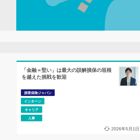
「金融＝堅い」は最大の誤解損保の垣根
を越えた挑戦を歓迎
損害保険ジャパン
インターン
キャリア
人事
2026年5月1日