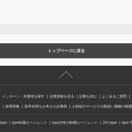
トップページに戻る
インターン・本選考を探す
企業情報を見る
記事を読む
よくあるご質問
要
採用情報
新卒採用をお考えの企業様
人材紹介サービスの取扱い職種の範囲
ype
type転職エージェント
type女性の転職エージェント
20's type
type 