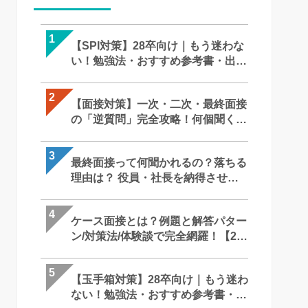
1
1
1
【SPI対策】28卒向け｜もう迷わな
【SPI対策】28卒向け｜もう迷わな
【面接対策】一次・二次・最終面
い！勉強法・おすすめ参考書・出題
い！勉強法・おすすめ参考書・出
の「逆質問」完全攻略！何個聞く
形式まで完全攻略
形式まで完全攻略
メモはOK？就活での「正解」を徹
底解説｜27卒・28卒向け
2
2
2
【面接対策】一次・二次・最終面接
【面接対策】一次・二次・最終面
【SPI対策】28卒向け｜もう迷わな
の「逆質問」完全攻略！何個聞く？
の「逆質問」完全攻略！何個聞く
い！勉強法・おすすめ参考書・出
メモはOK？就活での「正解」を徹
メモはOK？就活での「正解」を徹
形式まで完全攻略
底解説｜27卒・28卒向け
底解説｜27卒・28卒向け
3
3
3
最終面接って何聞かれるの？落ちる
最終面接って何聞かれるの？落ち
ケース面接とは？例題と解答パタ
理由は？ 役員・社長を納得させる
理由は？ 役員・社長を納得させる
ン/対策法/体験談で完全網羅！【28
回答・逆質問と必須対策を徹底解説
回答・逆質問と必須対策を徹底解
卒】
4
4
4
ケース面接とは？例題と解答パター
ケース面接とは？例題と解答パタ
最終面接って何聞かれるの？落ち
ン/対策法/体験談で完全網羅！【28
ン/対策法/体験談で完全網羅！【28
理由は？ 役員・社長を納得させる
卒】
卒】
回答・逆質問と必須対策を徹底解
5
5
5
【玉手箱対策】28卒向け｜もう迷わ
GAB対策完全ガイド！言語・計数
苦手な人がいたときはどうします
ない！勉強法・おすすめ参考書・出
のコツからボーダー、おすすめ参
か？ ー 回答の難しさとコツ