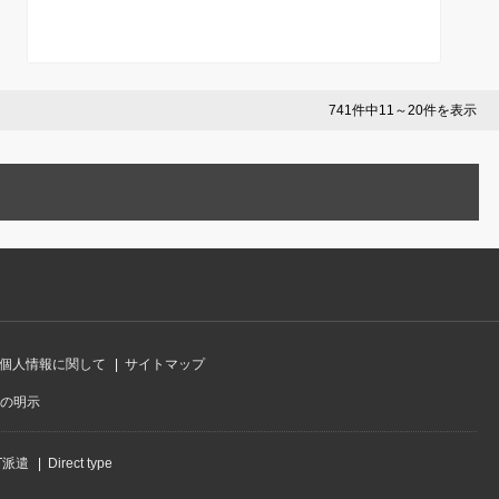
題形式まで完全攻略
書まで徹底解説【28卒】
741件中11～20件を表示
個人情報に関して
サイトマップ
の明示
IT派遣
Direct type