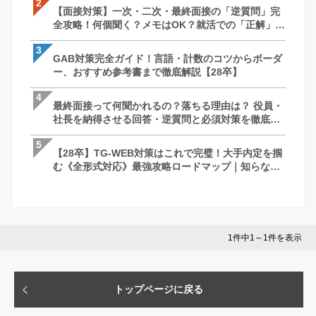
2
2
2
【面接対策】一次・二次・最終面接の「逆質問」完
【面接対策】一次・二次・最終面接の「
【SPI対策】28卒向け｜もう迷わない！
全攻略！何個聞く？メモはOK？就活での「正解」を
全攻略！何個聞く？メモはOK？就活での
すすめ参考書・出題形式まで完全攻略
徹底解説｜27卒・28卒向け
徹底解説｜27卒・28卒向け
3
3
3
GAB対策完全ガイド！言語・計数のコツからボーダ
最終面接って何聞かれるの？落ちる理由は
ケース面接とは？例題と解答パターン/対策
ー、おすすめ参考書まで徹底解説【28卒】
社長を納得させる回答・逆質問と必須対
で完全網羅！【28卒】
説
4
4
4
最終面接って何聞かれるの？落ちる理由は？ 役員・
ケース面接とは？例題と解答パターン/対策
最終面接って何聞かれるの？落ちる理由は
社長を納得させる回答・逆質問と必須対策を徹底解
で完全網羅！【28卒】
社長を納得させる回答・逆質問と必須対
説
説
5
5
5
【28卒】TG-WEB対策はこれで完璧！大手内定を掴
GAB対策完全ガイド！言語・計数のコツ
苦手な人がいたときはどうしますか？ ー 
む《全形式対応》最強攻略ロードマップ｜知らない
ー、おすすめ参考書まで徹底解説【28卒
さとコツ
と損する問題傾向と突破の秘訣
1件中1～1件を表示
トップページに戻る