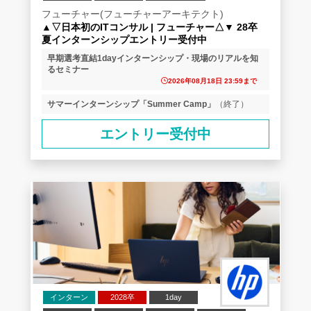
コンサル志望者向け
業界研究
企業研究
フューチャー(フューチャーアーキテクト)
▲▽日本初のITコンサル | フューチャー△▼ 28卒
夏インターンシップエントリー受付中
早期選考直結1dayインターンシップ・現場のリアルを知
るセミナー
2026年08月18日 23:59まで
サマーインターンシップ「Summer Camp」
（終了）
エントリー受付中
インターン
2028卒
1day