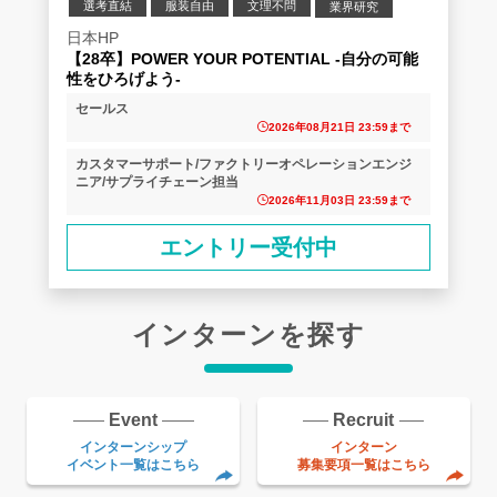
選考直結
服装自由
文理不問
業界研究
企業研究
日本HP
【28卒】POWER YOUR POTENTIAL -自分の可能
性をひろげよう‐
セールス
2026年08月21日 23:59まで
カスタマーサポート/ファクトリーオペレーションエンジ
ニア/サプライチェーン担当
2026年11月03日 23:59まで
エントリー受付中
インターンを探す
Event
Recruit
インターンシップ
インターン
イベント一覧はこちら
募集要項一覧はこちら