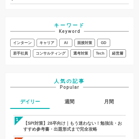
キーワード
Keyword
インターン
キャリア
AI
面接対策
GD
若手社員
コンサルティング
選考対策
Tech
経営層
人気の記事
Popular
デイリー
週間
月間
1
1
1
【SPI対策】28卒向け｜もう迷わない！勉強法・お
【SPI対策】28卒向け｜もう迷わない！
【面接対策】一次・二次・最終面接の「
すすめ参考書・出題形式まで完全攻略
すすめ参考書・出題形式まで完全攻略
全攻略！何個聞く？メモはOK？就活での
徹底解説｜27卒・28卒向け