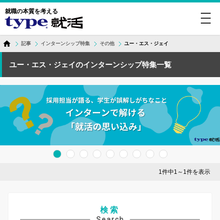
就職の本質を考える
toggl
navig
記事
インターンシップ特集
その他
ユー・エス・ジェイ
ユー・エス・ジェイのインターンシップ特集一覧
1件中1～1件を表示
検索
Search