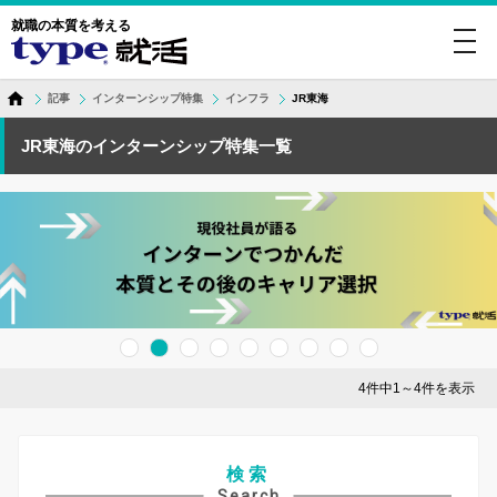
就職の本質を考える
toggl
navig
記事
インターンシップ特集
インフラ
JR東海
JR東海のインターンシップ特集一覧
4件中1～4件を表示
検索
Search