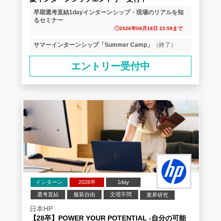
早期選考直結1dayインターンシップ・現場のリアルを知
るセミナー
2026年08月18日 23:59まで
サマーインターンシップ「Summer Camp」
（終了）
エントリー受付中
インターン
2028卒
1day
選考直結
服装自由
文理不問
業界研究
企業研究
日本HP
【28卒】POWER YOUR POTENTIAL -自分の可能