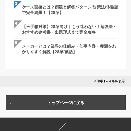
3
3
3
ケース面接とは？例題と解答パターン/対策法/体験談
最終面接って何聞かれるの？落ちる理由は
ケース面接とは？例題と解答パターン/対策
で完全網羅！【28卒】
社長を納得させる回答・逆質問と必須対
で完全網羅！【28卒】
説
4
4
4
【玉手箱対策】28卒向け｜もう迷わない！勉強法・
ケース面接とは？例題と解答パターン/対策
最終面接って何聞かれるの？落ちる理由は
おすすめ参考書・出題形式まで完全攻略
で完全網羅！【28卒】
社長を納得させる回答・逆質問と必須対
説
5
5
5
メーカーとは？業界の仕組み・仕事内容・種類をわ
GAB対策完全ガイド！言語・計数のコツ
苦手な人がいたときはどうしますか？ ー 
かりやすく解説【28卒/就活】
ー、おすすめ参考書まで徹底解説【28卒
さとコツ
4件中1～4件を表示
トップページに戻る