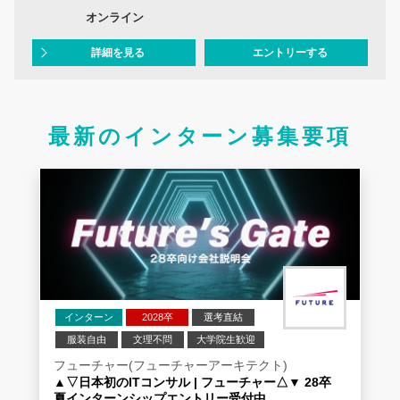
オンライン
詳細を見る
エントリーする
最新のインターン募集要項
インターン
2028卒
選考直結
服装自由
文理不問
大学院生歓迎
コンサル志望者向け
業界研究
企業研究
フューチャー(フューチャーアーキテクト)
▲▽日本初のITコンサル | フューチャー△▼ 28卒
夏インターンシップエントリー受付中