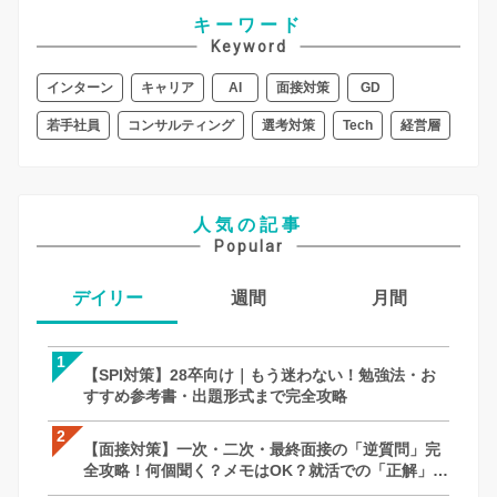
キーワード
Keyword
インターン
キャリア
AI
面接対策
GD
若手社員
コンサルティング
選考対策
Tech
経営層
人気の記事
Popular
デイリー
週間
月間
1
1
1
【SPI対策】28卒向け｜もう迷わない！勉強法・お
【SPI対策】28卒向け｜もう迷わない！
【面接対策】一次・二次・最終面接の「
すすめ参考書・出題形式まで完全攻略
すすめ参考書・出題形式まで完全攻略
全攻略！何個聞く？メモはOK？就活での
徹底解説｜27卒・28卒向け
2
2
2
【面接対策】一次・二次・最終面接の「逆質問」完
【面接対策】一次・二次・最終面接の「
【SPI対策】28卒向け｜もう迷わない！
全攻略！何個聞く？メモはOK？就活での「正解」を
全攻略！何個聞く？メモはOK？就活での
すすめ参考書・出題形式まで完全攻略
徹底解説｜27卒・28卒向け
徹底解説｜27卒・28卒向け