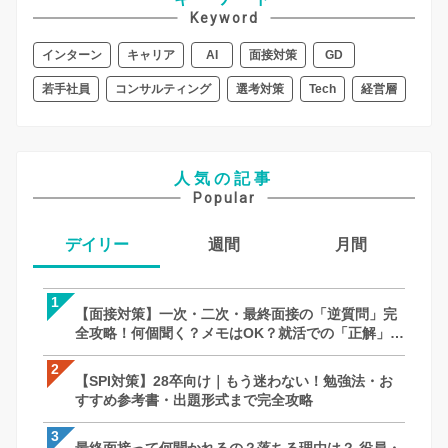
Keyword
インターン
キャリア
AI
面接対策
GD
若手社員
コンサルティング
選考対策
Tech
経営層
人気の記事
Popular
デイリー
週間
月間
1
1
1
【面接対策】一次・二次・最終面接の「逆質問」完
【SPI対策】28卒向け｜もう迷わない！
【面接対策】一次・二次・最終面接の「
全攻略！何個聞く？メモはOK？就活での「正解」を
すすめ参考書・出題形式まで完全攻略
全攻略！何個聞く？メモはOK？就活での
徹底解説｜27卒・28卒向け
徹底解説｜27卒・28卒向け
2
2
2
【SPI対策】28卒向け｜もう迷わない！勉強法・お
【面接対策】一次・二次・最終面接の「
【SPI対策】28卒向け｜もう迷わない！
すすめ参考書・出題形式まで完全攻略
全攻略！何個聞く？メモはOK？就活での
すすめ参考書・出題形式まで完全攻略
徹底解説｜27卒・28卒向け
3
3
3