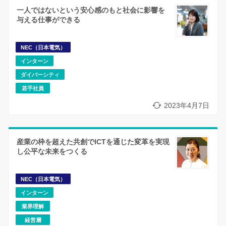
一人ではないという安心感のもと社会に影響を
与える仕事ができる
NEC（日本電気）
インターン
ダイバーシティ
若手社員
2023年4月7日
産業の枠を超えた共創でICTを通じた変革を実現
し公平な未来をつくる
NEC（日本電気）
インターン
業界理解
経営層