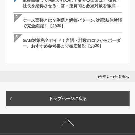
最終面接って何聞かれるの？落ちる理由は？ 役員・
最終面接って何聞かれるの？落ちる理由は
ケース面接とは？例題と解答パターン/対策
社長を納得させる回答・逆質問と必須対策を徹底解
社長を納得させる回答・逆質問と必須対
で完全網羅！【28卒】
説
説
4
4
4
ケース面接とは？例題と解答パターン/対策法/体験談
ケース面接とは？例題と解答パターン/対策
最終面接って何聞かれるの？落ちる理由は
で完全網羅！【28卒】
で完全網羅！【28卒】
社長を納得させる回答・逆質問と必須対
説
5
5
5
GAB対策完全ガイド！言語・計数のコツからボーダ
GAB対策完全ガイド！言語・計数のコツ
苦手な人がいたときはどうしますか？ ー 
ー、おすすめ参考書まで徹底解説【28卒】
ー、おすすめ参考書まで徹底解説【28卒
さとコツ
8件中1～8件を表示
トップページに戻る