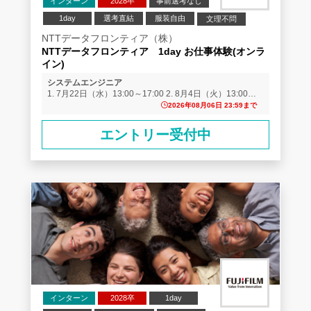
インターン
2028卒
事前選考なし
1day
選考直結
服装自由
文理不問
業界研究
企業研究
NTTデータフロンティア（株）
NTTデータフロンティア 1day お仕事体験(オンラ
イン)
システムエンジニア
1. 7月22日（水）13:00～17:00 2. 8月4日（火）13:00～
17:00 3. 8月7日（金）13:00～17:00 4. 8月18日（火）
2026年08月06日 23:59まで
13:00～17:00 5. 8月25日（火）13:00～17:00 10月～11月
は月1回以上の開催を予定
エントリー受付中
インターン
2028卒
1day