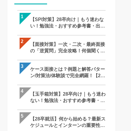
1
1
1
【SPI対策】28卒向け｜もう迷わな
【SPI対策】28卒向け｜もう迷わな
【面接対策】一次・二次・最終面
い！勉強法・おすすめ参考書・出題
い！勉強法・おすすめ参考書・出
の「逆質問」完全攻略！何個聞く
形式まで完全攻略
形式まで完全攻略
メモはOK？就活での「正解」を徹
底解説｜27卒・28卒向け
2
2
2
【面接対策】一次・二次・最終面接
【面接対策】一次・二次・最終面
【SPI対策】28卒向け｜もう迷わな
の「逆質問」完全攻略！何個聞く？
の「逆質問」完全攻略！何個聞く
い！勉強法・おすすめ参考書・出
メモはOK？就活での「正解」を徹
メモはOK？就活での「正解」を徹
形式まで完全攻略
底解説｜27卒・28卒向け
底解説｜27卒・28卒向け
3
3
3
ケース面接とは？例題と解答パター
最終面接って何聞かれるの？落ち
ケース面接とは？例題と解答パタ
ン/対策法/体験談で完全網羅！【28
理由は？ 役員・社長を納得させる
ン/対策法/体験談で完全網羅！【28
卒】
回答・逆質問と必須対策を徹底解
卒】
4
4
4
【玉手箱対策】28卒向け｜もう迷わ
ケース面接とは？例題と解答パタ
最終面接って何聞かれるの？落ち
ない！勉強法・おすすめ参考書・出
ン/対策法/体験談で完全網羅！【28
理由は？ 役員・社長を納得させる
題形式まで完全攻略
卒】
回答・逆質問と必須対策を徹底解
5
5
5
【28卒就活】何から始める？最新ス
GAB対策完全ガイド！言語・計数
苦手な人がいたときはどうします
ケジュールとインターンの重要性を
のコツからボーダー、おすすめ参
か？ ー 回答の難しさとコツ