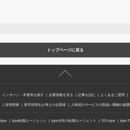
トップページに戻る
インターン・本選考を探す
企業情報を見る
記事を読む
よくあるご質問
要
採用情報
新卒採用をお考えの企業様
人材紹介サービスの取扱い職種の範囲
ype
type転職エージェント
type女性の転職エージェント
20's type
type 