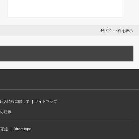
解説
書まで徹底解説【28卒】
4件中1～4件を表示
個人情報に関して
サイトマップ
の明示
IT派遣
Direct type