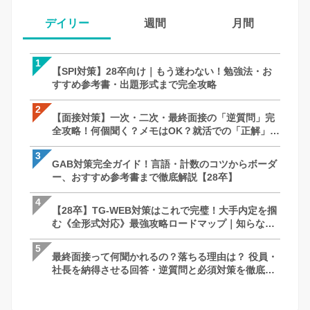
デイリー
週間
月間
1
1
1
【SPI対策】28卒向け｜もう迷わない！勉強法・お
【SPI対策】28卒向け｜もう迷わない！
【面接対策】一次・二次・最終面接の「
すすめ参考書・出題形式まで完全攻略
すすめ参考書・出題形式まで完全攻略
全攻略！何個聞く？メモはOK？就活での
徹底解説｜27卒・28卒向け
2
2
2
【面接対策】一次・二次・最終面接の「逆質問」完
【面接対策】一次・二次・最終面接の「
【SPI対策】28卒向け｜もう迷わない！
全攻略！何個聞く？メモはOK？就活での「正解」を
全攻略！何個聞く？メモはOK？就活での
すすめ参考書・出題形式まで完全攻略
徹底解説｜27卒・28卒向け
徹底解説｜27卒・28卒向け
3
3
3
GAB対策完全ガイド！言語・計数のコツからボーダ
最終面接って何聞かれるの？落ちる理由は
ケース面接とは？例題と解答パターン/対策
ー、おすすめ参考書まで徹底解説【28卒】
社長を納得させる回答・逆質問と必須対
で完全網羅！【28卒】
説
4
4
4
【28卒】TG-WEB対策はこれで完璧！大手内定を掴
ケース面接とは？例題と解答パターン/対策
最終面接って何聞かれるの？落ちる理由は
む《全形式対応》最強攻略ロードマップ｜知らない
で完全網羅！【28卒】
社長を納得させる回答・逆質問と必須対
と損する問題傾向と突破の秘訣
説
5
5
5
最終面接って何聞かれるの？落ちる理由は？ 役員・
GAB対策完全ガイド！言語・計数のコツ
苦手な人がいたときはどうしますか？ ー 
社長を納得させる回答・逆質問と必須対策を徹底解
ー、おすすめ参考書まで徹底解説【28卒
さとコツ
説