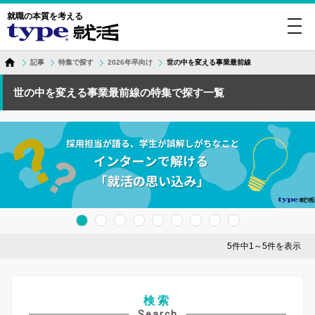
就職の本質を考える
toggl
navig
記事
特集で探す
2026年卒向け
世の中を変える事業最前線
世の中を変える事業最前線の特集で探す一覧
5件中1～5件を表示
検索
Search