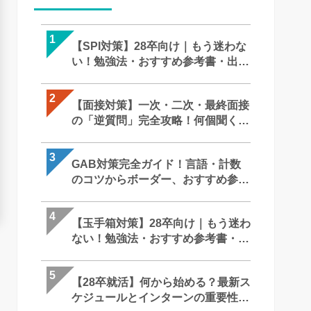
1
1
1
【SPI対策】28卒向け｜もう迷わな
【SPI対策】28卒向け｜もう迷わな
【面接対策】一次・二次・最終面
い！勉強法・おすすめ参考書・出題
い！勉強法・おすすめ参考書・出
の「逆質問」完全攻略！何個聞く
形式まで完全攻略
形式まで完全攻略
メモはOK？就活での「正解」を徹
底解説｜27卒・28卒向け
2
2
2
【面接対策】一次・二次・最終面接
【面接対策】一次・二次・最終面
【SPI対策】28卒向け｜もう迷わな
の「逆質問」完全攻略！何個聞く？
の「逆質問」完全攻略！何個聞く
い！勉強法・おすすめ参考書・出
メモはOK？就活での「正解」を徹
メモはOK？就活での「正解」を徹
形式まで完全攻略
底解説｜27卒・28卒向け
底解説｜27卒・28卒向け
3
3
3
GAB対策完全ガイド！言語・計数
最終面接って何聞かれるの？落ち
ケース面接とは？例題と解答パタ
のコツからボーダー、おすすめ参考
理由は？ 役員・社長を納得させる
ン/対策法/体験談で完全網羅！【28
書まで徹底解説【28卒】
回答・逆質問と必須対策を徹底解
卒】
4
4
4
【玉手箱対策】28卒向け｜もう迷わ
ケース面接とは？例題と解答パタ
最終面接って何聞かれるの？落ち
ない！勉強法・おすすめ参考書・出
ン/対策法/体験談で完全網羅！【28
理由は？ 役員・社長を納得させる
題形式まで完全攻略
卒】
回答・逆質問と必須対策を徹底解
5
5
5
【28卒就活】何から始める？最新ス
GAB対策完全ガイド！言語・計数
苦手な人がいたときはどうします
ケジュールとインターンの重要性を
のコツからボーダー、おすすめ参
か？ ー 回答の難しさとコツ