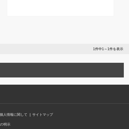
解説
書まで徹底解説【28卒】
1件中1～1件を表示
個人情報に関して
サイトマップ
の明示