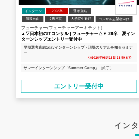
インターン
2028卒
選考直結
服装自由
文理不問
大学院生歓迎
コンサル志望者向け
業界研究
企業研究
フューチャー(フューチャーアーキテクト)
▲▽日本初のITコンサル | フューチャー△▼ 28卒 夏イン
ターンシップエントリー受付中
早期選考直結1dayインターンシップ・現場のリアルを知るセミナ
ー
2026年08月18日 23:59まで
サマーインターンシップ「Summer Camp」
（終了）
エントリー受付中
インタ