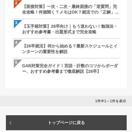
2
2
2
【面接対策】一次・二次・最終面接の「逆質問」完
【面接対策】一次・二次・最終面接の「
【SPI対策】28卒向け｜もう迷わない！
全攻略！何個聞く？メモはOK？就活での「正解」を
全攻略！何個聞く？メモはOK？就活での
すすめ参考書・出題形式まで完全攻略
徹底解説｜27卒・28卒向け
徹底解説｜27卒・28卒向け
3
3
3
【玉手箱対策】28卒向け｜もう迷わない！勉強法・
最終面接って何聞かれるの？落ちる理由は
ケース面接とは？例題と解答パターン/対策
おすすめ参考書・出題形式まで完全攻略
社長を納得させる回答・逆質問と必須対
で完全網羅！【28卒】
説
4
4
4
【28卒就活】何から始める？最新スケジュールとイ
ケース面接とは？例題と解答パターン/対策
最終面接って何聞かれるの？落ちる理由は
ンターンの重要性を解説
で完全網羅！【28卒】
社長を納得させる回答・逆質問と必須対
説
5
5
5
GAB対策完全ガイド！言語・計数のコツからボーダ
GAB対策完全ガイド！言語・計数のコツ
苦手な人がいたときはどうしますか？ ー 
ー、おすすめ参考書まで徹底解説【28卒】
ー、おすすめ参考書まで徹底解説【28卒
さとコツ
1件中1～1件を表示
トップページに戻る