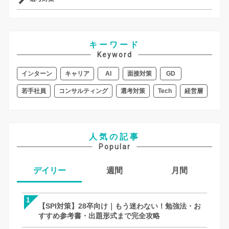
キーワード
Keyword
インターン
キャリア
AI
面接対策
GD
若手社員
コンサルティング
選考対策
Tech
経営層
人気の記事
Popular
デイリー
週間
月間
1
1
1
【SPI対策】28卒向け｜もう迷わない！勉強法・お
【SPI対策】28卒向け｜もう迷わない！
【面接対策】一次・二次・最終面接の「
すすめ参考書・出題形式まで完全攻略
すすめ参考書・出題形式まで完全攻略
全攻略！何個聞く？メモはOK？就活での
徹底解説｜27卒・28卒向け