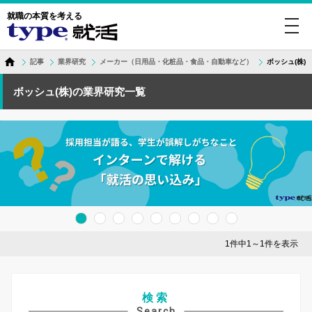
就職の本質を考える
toggl
navig
記事
業界研究
メーカー（日用品・化粧品・食品・自動車など）
ボッシュ(株)
ボッシュ(株)の業界研究一覧
1件中1～1件を表示
検索
Search