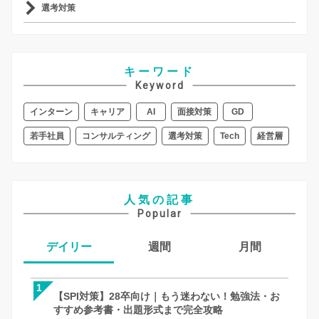
選考対策
キーワード
Keyword
インターン
キャリア
AI
面接対策
GD
若手社員
コンサルティング
選考対策
Tech
経営層
人気の記事
Popular
デイリー
週間
月間
1
1
1
【SPI対策】28卒向け｜もう迷わない！勉強法・お
【SPI対策】28卒向け｜もう迷わない！
【面接対策】一次・二次・最終面接の「
すすめ参考書・出題形式まで完全攻略
すすめ参考書・出題形式まで完全攻略
全攻略！何個聞く？メモはOK？就活での