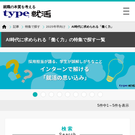
就職の本質を考える
toggl
navig
記事
特集で探す
2025年卒向け
AI時代に求められる「働く力」
AI時代に求められる「働く力」の特集で探す一覧
5件中1～5件を表示
検索
Search