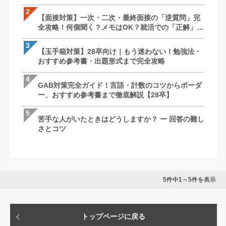
徹底解説｜27卒・28卒向け
2
2
2
【面接対策】一次・二次・最終面接の「逆質問」完
【面接対策】一次・二次・最終面接の「
【SPI対策】28卒向け｜もう迷わない！
全攻略！何個聞く？メモはOK？就活での「正解」を
全攻略！何個聞く？メモはOK？就活での
すすめ参考書・出題形式まで完全攻略
徹底解説｜27卒・28卒向け
徹底解説｜27卒・28卒向け
3
3
3
【玉手箱対策】28卒向け｜もう迷わない！勉強法・
最終面接って何聞かれるの？落ちる理由は
ケース面接とは？例題と解答パターン/対策
おすすめ参考書・出題形式まで完全攻略
社長を納得させる回答・逆質問と必須対
で完全網羅！【28卒】
説
4
4
4
GAB対策完全ガイド！言語・計数のコツからボーダ
ケース面接とは？例題と解答パターン/対策
最終面接って何聞かれるの？落ちる理由は
ー、おすすめ参考書まで徹底解説【28卒】
で完全網羅！【28卒】
社長を納得させる回答・逆質問と必須対
説
5
5
5
苦手な人がいたときはどうしますか？ ー 回答の難し
GAB対策完全ガイド！言語・計数のコツ
苦手な人がいたときはどうしますか？ ー 
さとコツ
ー、おすすめ参考書まで徹底解説【28卒
さとコツ
5件中1～5件を表示
トップページに戻る