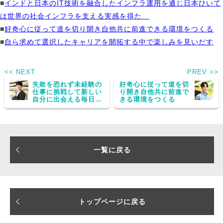
■
インドと日本のIT技術を融合したインフラ運用を通じ日本ひいて
は世界の社会インフラを支える実感を得た
■
好奇心に従って道を切り開き自他共に前進できる環境をつくる
■
自ら求めて選択したキャリアを開拓する中で楽しみを見いだす
<< NEXT
PREV >>
失敗を恐れず未経験の
好奇心に従って道を切
仕事に挑戦して新しい
り開き自他共に前進で
自分に出会える毎日を
きる環境をつくる
過ごす
一覧に戻る
トップページに戻る