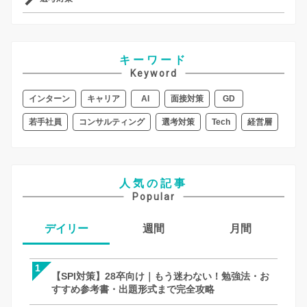
キーワード
Keyword
インターン
キャリア
AI
面接対策
GD
若手社員
コンサルティング
選考対策
Tech
経営層
人気の記事
Popular
デイリー
週間
月間
1
1
1
【SPI対策】28卒向け｜もう迷わない！勉強法・お
【SPI対策】28卒向け｜もう迷わない！
【面接対策】一次・二次・最終面接の「
すすめ参考書・出題形式まで完全攻略
すすめ参考書・出題形式まで完全攻略
全攻略！何個聞く？メモはOK？就活での
徹底解説｜27卒・28卒向け