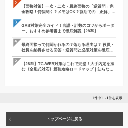
2
2
2
【面接対策】一次・二次・最終面接の「逆質問」完
【面接対策】一次・二次・最終面接の「
【SPI対策】28卒向け｜もう迷わない！
全攻略！何個聞く？メモはOK？就活での「正解」を
全攻略！何個聞く？メモはOK？就活での
すすめ参考書・出題形式まで完全攻略
徹底解説｜27卒・28卒向け
徹底解説｜27卒・28卒向け
3
3
3
GAB対策完全ガイド！言語・計数のコツからボーダ
最終面接って何聞かれるの？落ちる理由は
ケース面接とは？例題と解答パターン/対策
ー、おすすめ参考書まで徹底解説【28卒】
社長を納得させる回答・逆質問と必須対
で完全網羅！【28卒】
説
4
4
4
最終面接って何聞かれるの？落ちる理由は？ 役員・
ケース面接とは？例題と解答パターン/対策
最終面接って何聞かれるの？落ちる理由は
社長を納得させる回答・逆質問と必須対策を徹底解
で完全網羅！【28卒】
社長を納得させる回答・逆質問と必須対
説
説
5
5
5
【28卒】TG-WEB対策はこれで完璧！大手内定を掴
GAB対策完全ガイド！言語・計数のコツ
苦手な人がいたときはどうしますか？ ー 
む《全形式対応》最強攻略ロードマップ｜知らない
ー、おすすめ参考書まで徹底解説【28卒
さとコツ
と損する問題傾向と突破の秘訣
1件中1～1件を表示
トップページに戻る