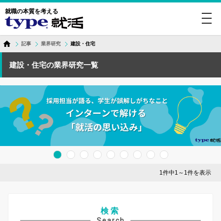
就職の本質を考える
toggl
navig
記事
業界研究
建設・住宅
建設・住宅の業界研究一覧
1件中1～1件を表示
検索
Search