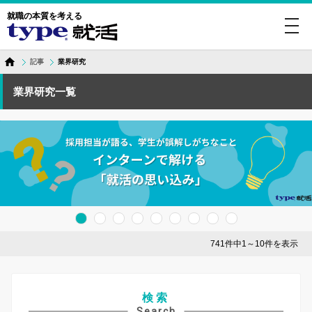
就職の本質を考える
toggl
navig
記事
業界研究
業界研究一覧
741件中1～10件を表示
検索
Search