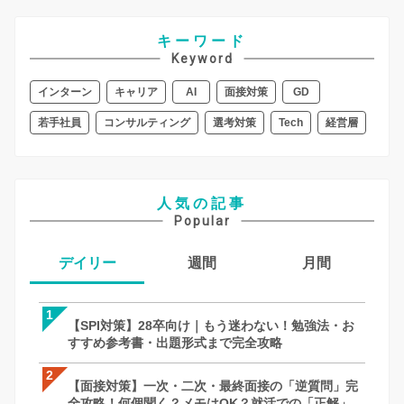
キーワード
Keyword
インターン
キャリア
AI
面接対策
GD
若手社員
コンサルティング
選考対策
Tech
経営層
人気の記事
Popular
デイリー
週間
月間
1
1
1
【SPI対策】28卒向け｜もう迷わない！勉強法・お
【SPI対策】28卒向け｜もう迷わない！
【面接対策】一次・二次・最終面接の「
すすめ参考書・出題形式まで完全攻略
すすめ参考書・出題形式まで完全攻略
全攻略！何個聞く？メモはOK？就活での
徹底解説｜27卒・28卒向け
2
2
2
【面接対策】一次・二次・最終面接の「逆質問」完
【面接対策】一次・二次・最終面接の「
【SPI対策】28卒向け｜もう迷わない！
全攻略！何個聞く？メモはOK？就活での「正解」を
全攻略！何個聞く？メモはOK？就活での
すすめ参考書・出題形式まで完全攻略