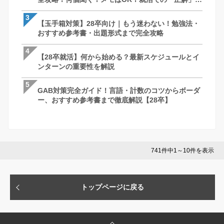
徹底解説｜27卒・28卒向け
徹底解説｜27卒・28卒向け
3
3
3
【玉手箱対策】28卒向け｜もう迷わない！勉強法・
最終面接って何聞かれるの？落ちる理由は
ケース面接とは？例題と解答パターン/対策
おすすめ参考書・出題形式まで完全攻略
社長を納得させる回答・逆質問と必須対
で完全網羅！【28卒】
説
4
4
4
【28卒就活】何から始める？最新スケジュールとイ
ケース面接とは？例題と解答パターン/対策
最終面接って何聞かれるの？落ちる理由は
ンターンの重要性を解説
で完全網羅！【28卒】
社長を納得させる回答・逆質問と必須対
説
5
5
5
GAB対策完全ガイド！言語・計数のコツからボーダ
GAB対策完全ガイド！言語・計数のコツ
苦手な人がいたときはどうしますか？ ー 
ー、おすすめ参考書まで徹底解説【28卒】
ー、おすすめ参考書まで徹底解説【28卒
さとコツ
741件中1～10件を表示
トップページに戻る