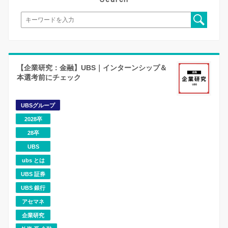
【企業研究：金融】UBS｜インターンシップ＆
本選考前にチェック
UBSグループ
2028卒
28卒
UBS
ubs とは
UBS 証券
UBS 銀行
アセマネ
企業研究