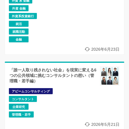
外資 系 金融
外資 金融
外資系投資銀行
就活
就職活動
金融
2026年6月23日
「誰一人取り残されない社会」を現実に変える6
つの公共領域に挑むコンサルタントの想い（管
理職・若手編）
アビームコンサルティング
コンサルタント
企業研究
管理職・若手
2026年5月21日