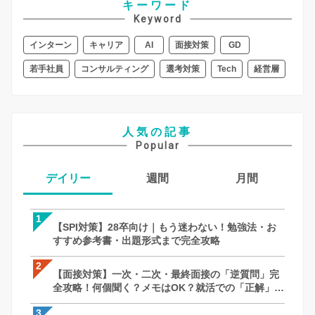
キーワード
Keyword
インターン
キャリア
AI
面接対策
GD
若手社員
コンサルティング
選考対策
Tech
経営層
人気の記事
Popular
デイリー
週間
月間
1
1
1
【SPI対策】28卒向け｜もう迷わない！勉強法・お
【SPI対策】28卒向け｜もう迷わない！
【面接対策】一次・二次・最終面接の「
すすめ参考書・出題形式まで完全攻略
すすめ参考書・出題形式まで完全攻略
全攻略！何個聞く？メモはOK？就活での
徹底解説｜27卒・28卒向け
2
2
2
【面接対策】一次・二次・最終面接の「逆質問」完
【面接対策】一次・二次・最終面接の「
【SPI対策】28卒向け｜もう迷わない！
全攻略！何個聞く？メモはOK？就活での「正解」を
全攻略！何個聞く？メモはOK？就活での
すすめ参考書・出題形式まで完全攻略
徹底解説｜27卒・28卒向け
徹底解説｜27卒・28卒向け
3
3
3