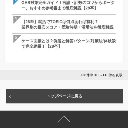
GAB対策完全ガイド！言語・計数のコツからボーダ
最終面接って何聞かれるの？落ちる理由は
ケース面接とは？例題と解答パターン/対策
ー、おすすめ参考書まで徹底解説【28卒】
社長を納得させる回答・逆質問と必須対
で完全網羅！【28卒】
説
4
4
4
【28卒】就活でTOEICは何点あれば有利？
ケース面接とは？例題と解答パターン/対策
最終面接って何聞かれるの？落ちる理由は
業界別の目安スコア・受験時期・活用法を徹底解説
で完全網羅！【28卒】
社長を納得させる回答・逆質問と必須対
説
5
5
5
ケース面接とは？例題と解答パターン/対策法/体験談
GAB対策完全ガイド！言語・計数のコツ
苦手な人がいたときはどうしますか？ ー 
で完全網羅！【28卒】
ー、おすすめ参考書まで徹底解説【28卒
さとコツ
128件中101～110件を表示
トップページに戻る