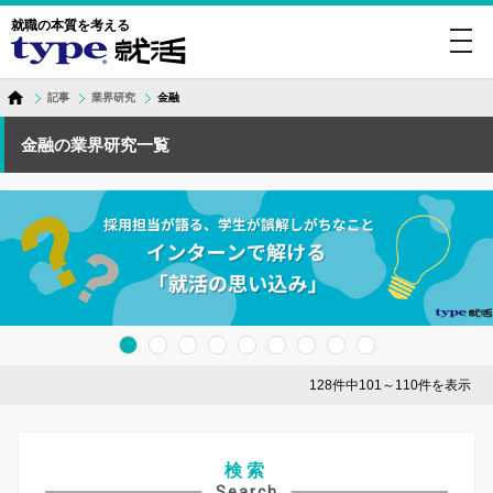
就職の本質を考える
toggl
navig
記事
業界研究
金融
金融の業界研究一覧
128件中101～110件を表示
検索
Search