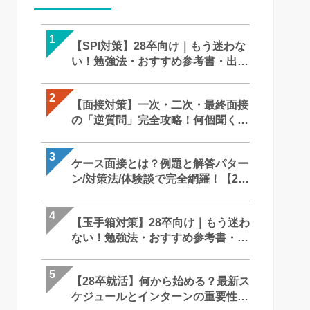
1
1
1
【SPI対策】28卒向け｜もう迷わな
【SPI対策】28卒向け｜もう迷わな
【面接対策】一次・二次・最終面
い！勉強法・おすすめ参考書・出題
い！勉強法・おすすめ参考書・出
の「逆質問」完全攻略！何個聞く
形式まで完全攻略
形式まで完全攻略
メモはOK？就活での「正解」を徹
底解説｜27卒・28卒向け
2
2
2
【面接対策】一次・二次・最終面接
【面接対策】一次・二次・最終面
【SPI対策】28卒向け｜もう迷わな
の「逆質問」完全攻略！何個聞く？
の「逆質問」完全攻略！何個聞く
い！勉強法・おすすめ参考書・出
メモはOK？就活での「正解」を徹
メモはOK？就活での「正解」を徹
形式まで完全攻略
底解説｜27卒・28卒向け
底解説｜27卒・28卒向け
3
3
3
ケース面接とは？例題と解答パター
最終面接って何聞かれるの？落ち
ケース面接とは？例題と解答パタ
ン/対策法/体験談で完全網羅！【28
理由は？ 役員・社長を納得させる
ン/対策法/体験談で完全網羅！【28
卒】
回答・逆質問と必須対策を徹底解
卒】
4
4
4
【玉手箱対策】28卒向け｜もう迷わ
ケース面接とは？例題と解答パタ
最終面接って何聞かれるの？落ち
ない！勉強法・おすすめ参考書・出
ン/対策法/体験談で完全網羅！【28
理由は？ 役員・社長を納得させる
題形式まで完全攻略
卒】
回答・逆質問と必須対策を徹底解
5
5
5
【28卒就活】何から始める？最新ス
GAB対策完全ガイド！言語・計数
苦手な人がいたときはどうします
ケジュールとインターンの重要性を
のコツからボーダー、おすすめ参
か？ ー 回答の難しさとコツ