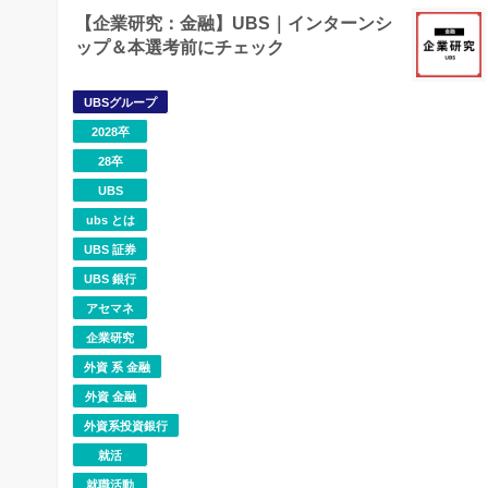
【企業研究：金融】UBS｜インターンシ
ップ＆本選考前にチェック
UBSグループ
2028卒
28卒
UBS
ubs とは
UBS 証券
UBS 銀行
アセマネ
企業研究
外資 系 金融
外資 金融
外資系投資銀行
就活
就職活動