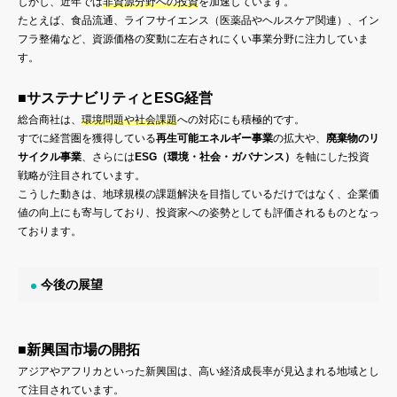
しかし、近年では
非資源分野への投資
を加速しています。
たとえば、食品流通、ライフサイエンス（医薬品やヘルスケア関連）、イン
フラ整備など、資源価格の変動に左右されにくい事業分野に注力していま
す。
■サステナビリティとESG経営
総合商社は、
環境問題や社会課題
への対応にも積極的です。
すでに経営圏を獲得している
再生可能エネルギー事業
の拡大や、
廃棄物のリ
サイクル事業
、さらには
ESG（環境・社会・ガバナンス）
を軸にした投資
戦略が注目されています。
こうした動きは、地球規模の課題解決を目指しているだけではなく、企業価
値の向上にも寄与しており、投資家への姿勢としても評価されるものとなっ
ております。
今後の展望
■新興国市場の開拓
アジアやアフリカといった新興国は、高い経済成長率が見込まれる地域とし
て注目されています。