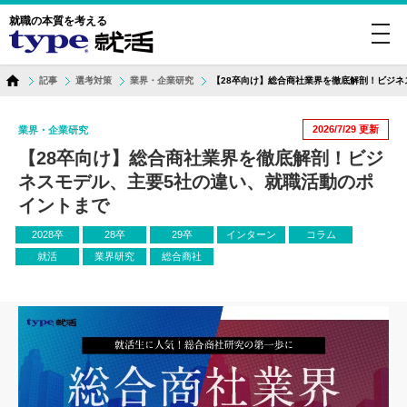
就職の本質を考える
toggl
navig
記事
選考対策
業界・企業研究
【28卒向け】総合商社業界を徹底解剖！ビジネ
2026/7/29
更新
業界・企業研究
【28卒向け】総合商社業界を徹底解剖！ビジ
ネスモデル、主要5社の違い、就職活動のポ
イントまで
2028卒
28卒
29卒
インターン
コラム
就活
業界研究
総合商社