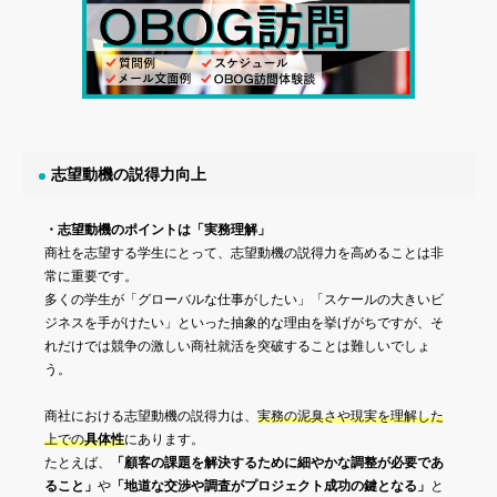
志望動機の説得力向上
・志望動機のポイントは「実務理解」
商社を志望する学生にとって、志望動機の説得力を高めることは非
常に重要です。
多くの学生が「グローバルな仕事がしたい」「スケールの大きいビ
ジネスを手がけたい」といった抽象的な理由を挙げがちですが、そ
れだけでは競争の激しい商社就活を突破することは難しいでしょ
う。
商社における志望動機の説得力は、
実務の泥臭さや現実を理解した
上での
具体性
にあります。
たとえば、
「顧客の課題を解決するために細やかな調整が必要であ
ること」
や
「地道な交渉や調査がプロジェクト成功の鍵となる」
と