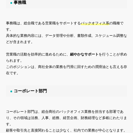
事務職
事務職は、総合職である営業職をサポートする
バックオフィス系
の職種で
す。
具体的な業務内容には、データ管理や分析、書類作成、スケジュール調整な
どが含まれます。
営業職の活動を効率的に進めるために、
細やかなサポート
を行うことが求め
られます。
このポジションは、商社全体の業務を円滑に回すための潤滑油とも言える存
在です。
コーポレート部門
コーポレート部門は、総合商社のバックオフィス業務を担当する部署であ
り、その領域は法務、人事、総務、経営企画、財務経理など多岐にわたりま
す。
顧客や取引先と直接関わることは少なく、社内での業務が中心となります。