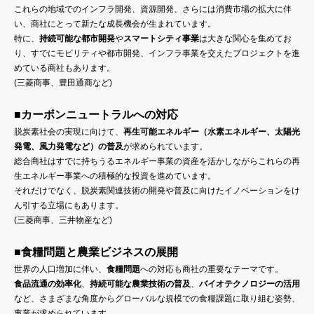
これらの地域でのインフラ開発、資源開発、さらには消費市場の拡大に伴
い、商社にとって新たな成長機会が生まれています。
特に、
持続可能な都市開発
や
スマートシティ事業
は大きな関心を集めてお
り、すでにモビリティや都市開発、インフラ事業を交えたプロジェクトを進
めている商社もあります。
(三菱商事、豊田通商など)
■カーボンニュートラルへの対応
脱炭素社会の実現に向けて、
再生可能エネルギー（水素エネルギー、太陽光
発電、風力発電など）の普及
が求められています。
総合商社はすでに持ちうるエネルギー事業の資産を活かしながらこれらの再
生エネルギー事業への積極的な投資を進めています。
それだけでなく、脱炭素関連技術の開発や普及に向けたイノベーションをけ
ん引する立場にもあります。
(三菱商事、三井物産など)
■食糧問題と農業ビジネスの展開
世界の人口増加に伴い、
食糧問題
への対応も商社の重要なテーマです。
食品流通の効率化
、
持続可能な農業技術の普及
、
バイオテクノロジーの活用
など、さまざまな角度からグローバルな規模での食糧課題に取り組む姿勢、
事業が求められています。