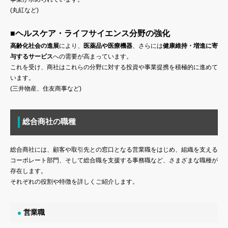
(丸紅など)
■ヘルスケア・ライフサイエンス分野の強化
高齢化社会の進展
により、
医薬品や医療機器
、さらには
健康維持・増進に寄
与するサービス
への需要が高まっています。
これを受け、商社はこれらの分野に対する投資や事業提携を積極的に進めて
います。
(三井物産、住友商事など)
総合商社の職種
総合商社には、顧客や取引先との窓口となる営業職をはじめ、組織を支える
コーポレート部門、そして総合職を支援する事務職など、さまざまな職種が
存在します。
それぞれの役割や特徴を詳しくご紹介します。
営業職