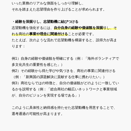
いった業務のリアルな側面をしっかり理解し、
それを踏まえた志望理由を作り上げることが求められます。
・経験を深掘りし、志望動機に結びつける
志望動機を強化するには、
自分自身の経験や価値観を深掘り
し、そ
れを商社の
事業や理念に関連付ける
ことが必要です。
たとえば、次のような流れで志望動機を構築すると、説得力が高ま
ります：
例1）自身の経験や価値観を明確にする（例：「海外ボランティアで
多文化共生の重要性を感じた」）
例2）その経験から得た学びや気づきを、商社の事業に関連付ける
（例：「新興国の課題解決に貢献する仕事に携わりたい」）
例3）商社ならではの特徴と、自分の価値観がどのように一致してい
るかを説明する（例：「総合商社の幅広いネットワークと事業領域
が、自分のビジョンを実現する場である」）
このように具体性と納得感を持たせた志望動機を用意することで、
選考通過の可能性が高まります。