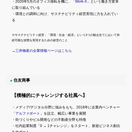
・2020年5月のオフィス移転を機に、
「Work-X」
という働き方変革
に取り組んでいる
・環境との調和に向け、サステナビリティ経営実現に力を入れてい
る
※サステナビリティ経営：「環境・社会・経済」という3つの観点全てにおいて持
続可能な状態を実現するための経営のこと
→
三井物産の企業情報ページはこちら
住友商事
【積極的にチャレンジする社風へ】
・メディア/デジタル分野に強みをもち、2018年に企業内ベンチャー
「アルファボート」
を設立、幅広い事業を展開
・街づくりやビル開発などの不動産分野も特徴
・社内起業制度「0 → 1チャレンジ」をスタート、新規ビジネス創出