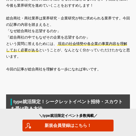
今後も業界研究を進めていくことをおすすめします！
総合商社・商社業界は業界研究・企業研究が特に求められる業界です。今回
の記事の内容を踏まえると、
「なぜ総合商社を志望するのか」
「総合商社の中でもなぜその企業を志望するのか」
という質問に答えるためには、
現在の社会情勢や各企業の事業内容を理解
しておく必要がある
ということが、なんとなく分かっていただけたかなと思
います。
今回の記事が総合商社を理解する一歩になれば幸いです。
type就活限定！シークレットイベント招待・スカウト
を受け取る方法
＼type就活限定イベント多数掲載／
type就活のイベントに参加をすると、type就活会員限定のシークレットイベ
新規会員登録はこちら！
ントに参加・限定スカウトが届くことも！ 詳細はこちらご覧ください！