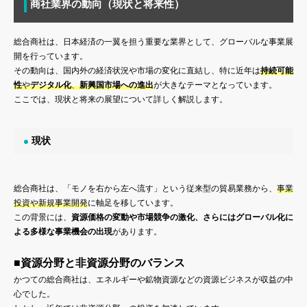
商社業界の動向（現状と将来性）
総合商社は、日本経済の一翼を担う重要な業界として、グローバルな事業展
開を行っています。
その動向は、国内外の経済状況や市場の変化に直結し、特に近年は
持続可能
性
や
デジタル化
、
新興国市場への進出
が大きなテーマとなっています。
ここでは、現状と将来の展望について詳しく解説します。
現状
総合商社は、「モノを右から左へ流す」という従来型の貿易業務から、
事業
投資や新規事業開発
に軸足を移しています。
この背景には、
資源価格の変動や市場競争の激化、さらにはグローバル化に
よる多様な事業機会の出現
があります。
■資源分野と非資源分野のバランス
かつての総合商社は、エネルギーや鉱物資源などの資源ビジネスが収益の中
心でした。