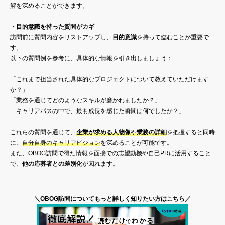
解を深めることができます。
・目的意識を持った質問がカギ
訪問前に質問内容をリストアップし、
目的意識
を持って臨むことが重要で
す。
以下の質問例を参考に、具体的な情報を引き出しましょう：
「これまで担当された具体的なプロジェクトについて教えていただけます
か？」
「業務を通じてどのようなスキルが磨かれましたか？」
「キャリアパスの中で、最も成長を感じた瞬間は何でしたか？」
これらの質問を通じて、
企業が求める人物像
や
業務の詳細
を把握すると同時
に、
自分自身のキャリアビジョン
を深めることが可能です。
また、OBOG訪問で得た情報を面接での志望動機や自己PRに活用すること
で、
他の応募者との差別化
が図れます。
＼OBOG訪問についてもっと詳しく知りたい方はこちら／