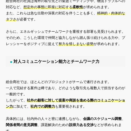
総合商社の社員は海外の取引先との緊急ミーティングや、物流トラブルへの
対応など、
想定外の事態に即座に対応する
柔軟性
が求められます。
また、これらは急な出勤や深夜の対応を伴うことも多く、
精神的・肉体的な
タフさ
が必要です。
さらに、エネルギッシュでチームワークを重視する部署も見受けられます。
そのため、こうした環境で仲間と協力しながら踏ん張り続けられる力や、プ
レッシャーをポジティブに捉えて
努力を惜しまない姿勢
が求められます。
対人コミュニケーション能力とチームワーク力
総合商社では、ほとんどのプロジェクトがチームで遂行されます。
一人で完結する案件は稀であり、どのような取引先も複数人で担当するのが
一般的です。
したがって、
社外の顧客に対して提案や商談を進める際のコミュニケーショ
ン力
に加えて、
社内での調整力
も重要視されます。
具体的には、社内外の人々と密に連携しながら、
会議のスケジュール調整
、
関係者間の意見調整
、課題解決のための
説得力ある交渉
などが求められま