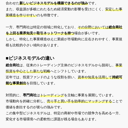
合わせた
新しいビジネスモデルを構築できるのが強み
です。
また、収益源が多岐にわたるため経済変動の影響を受けにくく、
安定した事
業構造を作りやすい
のも特徴です。
一方、専門商社は特定の領域に特化しており、
その分野においては
総合商社
を上回る業界知見
や
取引ネットワークを持つ
場合が多いです。
しかし、特化した事業構造ゆえに業績が市場動向に左右されやすく、事業規
模も比較的小さい傾向があります。
■ビジネスモデルの違い
総合商社
は、従来のトレーディング主体のビジネスモデルから脱却し、
事業
投資を中心とした新たな戦略
へとシフトしています。
近年では、投資ファンドのような役割を担い、
資本や知見を活用して
持続可
能な事業創出
を目指しています。
対照的に、
専門商社
は
トレーディング
を主軸に事業を展開しています。
市場動向を的確に分析し、
売り手と買い手を効率的にマッチングする
ことで
価値を創出するのが彼らの強みです。
この集中型ビジネスモデルは、特定の商材や市場での競争力を高める一方、
変化する市場環境への柔軟性に課題が残る場合もあります。