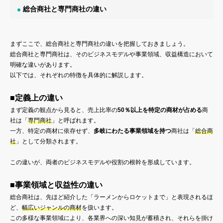
総合商社と専門商社の違い
まずここで、総合商社と専門商社の違いを把握しておきましょう。
総合商社と専門商社は、そのビジネスモデルや事業領域、収益構造において
明確な違いがあります。
以下では、それぞれの特徴を具体的に解説します。
■定義上の違い
まず定義の観点から見ると、売上比率の
50％以上を特定の商材が占める
商
社は「
専門商社
」と呼ばれます。
一方、特定の商材に依存せず、
多岐にわたる事業領域を持つ
商社は「
総合商
社
」として分類されます。
この違いが、両者のビジネスモデルや役割の根幹を形成しています。
■事業領域と収益性の違い
総合商社は、先ほど紹介した「ラーメンからロケットまで」と表現されるほ
ど、
幅広いジャンルの商材
を扱います。
この多様な事業領域により、各業界への深い知見が蓄積され、それらを掛け