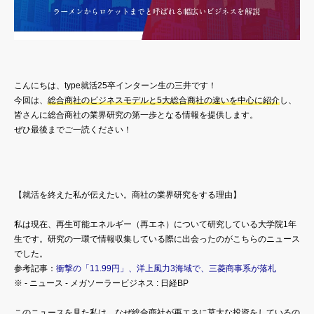
こんにちは、type就活25卒インターン生の三井です！
今回は、
総合商社のビジネスモデルと5大総合商社の違いを中心に紹介
し、
皆さんに総合商社の業界研究の第一歩となる情報を提供します。
ぜひ最後までご一読ください！
【就活を終えた私が伝えたい。商社の業界研究をする理由】
私は現在、再生可能エネルギー（再エネ）について研究している大学院1年
生です。研究の一環で情報収集している際に出会ったのがこちらのニュース
でした。
参考記事：
衝撃の「11.99円」、洋上風力3海域で、三菱商事系が落札
※ - ニュース - メガソーラービジネス : 日経BP
このニュースを見た私は、なぜ総合商社が再エネに莫大な投資をしているの