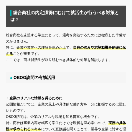
総合商社の内定獲得にむけて就活生が行うべき対策と
は？
総合商社を志望する学生にとって、選考を突破するためには徹底した準備が
欠かせません。
特に、
企業や業界への理解を深めた上
で、
自身の強みや志望動機を的確に伝
える
ことが重要です。
ここでは、商社就活生が取り組むべき具体的な対策を解説します。
OBOG訪問の有効活用
・企業のリアルな情報を得るために
公開情報だけでは、企業の風土や具体的な働き方を十分に把握するのは難し
いものです。
OBOG訪問は、企業のリアルな現場を知る貴重な機会です。
特に商社は事業内容が幅広く学生だけでは理解を深め辛いので、
実務の具体
性
や
求められるスキル
について直接話を聞くことで、業界や企業に対する理