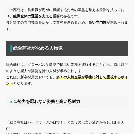
この部門は、営業職が円滑に機能するための基盤を整える役割を担ってお
り、
組織全体の運営を支える
重要な存在です。
各分野での専門知識を活かして業務を進めるため、
高い専門性
が求められま
す。
総合商社が求める人物像
総合商社は、グローバルな環境で幅広い業務を遂行することから、特に以下
のような能力や姿勢を持つ人材が求められます。
これは、新卒採用においても、
多くの人気企業が学生に対して重視するポイ
ント
となります。
1.努力を厭わない姿勢と高い忍耐力
「総合商社はハードワークが日常！」と言うのは言い過ぎかもしれません
が、