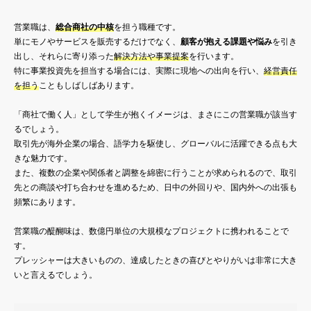
営業職は、
総合商社の中核
を担う職種です。
単にモノやサービスを販売するだけでなく、
顧客が抱える課題や悩み
を引き
出し、それらに寄り添った
解決方法や事業提案
を行います。
特に事業投資先を担当する場合には、実際に現地への出向を行い、
経営責任
を担う
こともしばしばあります。
「商社で働く人」として学生が抱くイメージは、まさにこの営業職が該当す
るでしょう。
取引先が海外企業の場合、語学力を駆使し、グローバルに活躍できる点も大
きな魅力です。
また、複数の企業や関係者と調整を綿密に行うことが求められるので、取引
先との商談や打ち合わせを進めるため、日中の外回りや、国内外への出張も
頻繁にあります。
営業職の醍醐味は、数億円単位の大規模なプロジェクトに携われることで
す。
プレッシャーは大きいものの、達成したときの喜びとやりがいは非常に大き
いと言えるでしょう。