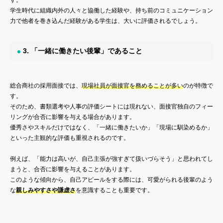
す。
学生時代に組織内外の人々と協働した経験や、持ち前のコミュニケーション
力で他者を巻き込んだ経験がある学生は、大いに評価されるでしょう。
3. 「一緒に働きたい後輩」であること
総合商社の採用面接では、
現場社員が面接官を務めることが多い
のが特徴で
す。
そのため、書類選考や人事の評価シートには現れない、面接官独自のフィー
リングが合否に影響を与える場合があります。
優秀さやスキルだけではなく、「一緒に働きたいか」「現場に馴染めるか」
といった主観的な評価も重視されるのです。
例えば、「能力は高いが、自己主張が強すぎて扱いづらそう」と思われてし
まうと、合否に影響を与えることがあります。
このような傾向から、自己アピールをする際には、可愛がられる後輩のよう
な
親しみやすさや謙虚さ
を意識することも重要です。