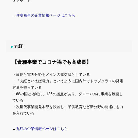
をサポート
→
住友商事の企業情報ページはこちら
丸紅
【食糧事業でコロナ禍でも高成長】
・穀物と電力分野をメインの収益源としている
・「丸紅といえば電力」というように国内外でトップクラスの発電
容量を持っている
・68の国と地域に、136の拠点があり、グローバルに事業を展開し
ている
・次世代事業開発本部を設置し、子供教育など新分野の開拓にも力
を入れている
→
丸紅の企業情報ページはこちら