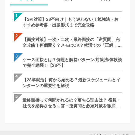
1
1
1
【SPI対策】28卒向け｜もう迷わない！勉強法・お
【SPI対策】28卒向け｜もう迷わない！
【面接対策】一次・二次・最終面接の「
すすめ参考書・出題形式まで完全攻略
すすめ参考書・出題形式まで完全攻略
全攻略！何個聞く？メモはOK？就活での
徹底解説｜27卒・28卒向け
2
2
2
【面接対策】一次・二次・最終面接の「逆質問」完
【面接対策】一次・二次・最終面接の「
【SPI対策】28卒向け｜もう迷わない！
全攻略！何個聞く？メモはOK？就活での「正解」を
全攻略！何個聞く？メモはOK？就活での
すすめ参考書・出題形式まで完全攻略
徹底解説｜27卒・28卒向け
徹底解説｜27卒・28卒向け
3
3
3
ケース面接とは？例題と解答パターン/対策法/体験談
最終面接って何聞かれるの？落ちる理由は
ケース面接とは？例題と解答パターン/対策
で完全網羅！【28卒】
社長を納得させる回答・逆質問と必須対
で完全網羅！【28卒】
説
4
4
4
【28卒就活】何から始める？最新スケジュールとイ
ケース面接とは？例題と解答パターン/対策
最終面接って何聞かれるの？落ちる理由は
ンターンの重要性を解説
で完全網羅！【28卒】
社長を納得させる回答・逆質問と必須対
説
5
5
5
最終面接って何聞かれるの？落ちる理由は？ 役員・
GAB対策完全ガイド！言語・計数のコツ
苦手な人がいたときはどうしますか？ ー 
社長を納得させる回答・逆質問と必須対策を徹底解
ー、おすすめ参考書まで徹底解説【28卒
さとコツ
説