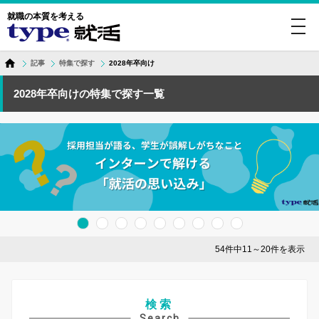
就職の本質を考える
toggl
navig
記事
特集で探す
2028年卒向け
2028年卒向けの特集で探す一覧
54件中11～20件を表示
検索
Search