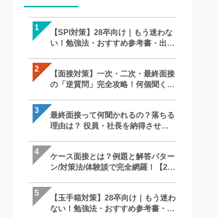
1
1
1
【SPI対策】28卒向け｜もう迷わな
【SPI対策】28卒向け｜もう迷わな
【面接対策】一次・二次・最終面
い！勉強法・おすすめ参考書・出題
い！勉強法・おすすめ参考書・出
の「逆質問」完全攻略！何個聞く
形式まで完全攻略
形式まで完全攻略
メモはOK？就活での「正解」を徹
底解説｜27卒・28卒向け
2
2
2
【面接対策】一次・二次・最終面接
【面接対策】一次・二次・最終面
【SPI対策】28卒向け｜もう迷わな
の「逆質問」完全攻略！何個聞く？
の「逆質問」完全攻略！何個聞く
い！勉強法・おすすめ参考書・出
メモはOK？就活での「正解」を徹
メモはOK？就活での「正解」を徹
形式まで完全攻略
底解説｜27卒・28卒向け
底解説｜27卒・28卒向け
3
3
3
最終面接って何聞かれるの？落ちる
最終面接って何聞かれるの？落ち
ケース面接とは？例題と解答パタ
理由は？ 役員・社長を納得させる
理由は？ 役員・社長を納得させる
ン/対策法/体験談で完全網羅！【28
回答・逆質問と必須対策を徹底解説
回答・逆質問と必須対策を徹底解
卒】
4
4
4
ケース面接とは？例題と解答パター
ケース面接とは？例題と解答パタ
最終面接って何聞かれるの？落ち
ン/対策法/体験談で完全網羅！【28
ン/対策法/体験談で完全網羅！【28
理由は？ 役員・社長を納得させる
卒】
卒】
回答・逆質問と必須対策を徹底解
5
5
5
【玉手箱対策】28卒向け｜もう迷わ
GAB対策完全ガイド！言語・計数
苦手な人がいたときはどうします
ない！勉強法・おすすめ参考書・出
のコツからボーダー、おすすめ参
か？ ー 回答の難しさとコツ