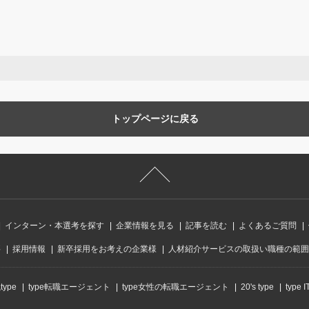
トップページに戻る
インターン・本選考を探す
企業情報を見る
記事を読む
よくあるご質問
要
採用情報
新卒採用をお考えの企業様
人材紹介サービスの取扱い職種の範囲
ype
type転職エージェント
type女性の転職エージェント
20's type
type 