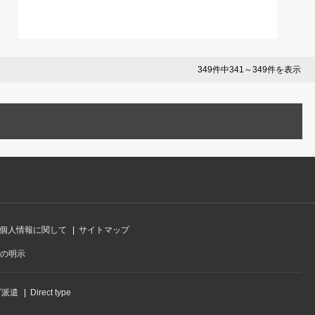
題形式まで完全攻略
書まで徹底解説【28卒】
349件中341～349件を表示
個人情報に関して
サイトマップ
の明示
IT派遣
Direct type