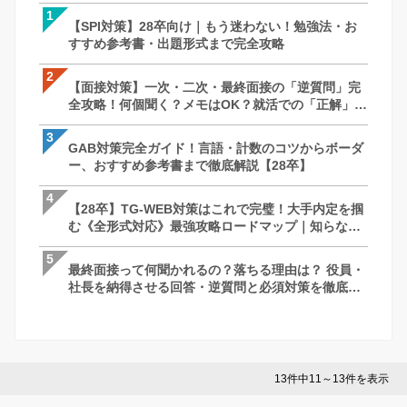
1
1
1
【SPI対策】28卒向け｜もう迷わない！勉強法・お
【SPI対策】28卒向け｜もう迷わない！
【面接対策】一次・二次・最終面接の「
すすめ参考書・出題形式まで完全攻略
すすめ参考書・出題形式まで完全攻略
全攻略！何個聞く？メモはOK？就活での
徹底解説｜27卒・28卒向け
2
2
2
【面接対策】一次・二次・最終面接の「逆質問」完
【面接対策】一次・二次・最終面接の「
【SPI対策】28卒向け｜もう迷わない！
全攻略！何個聞く？メモはOK？就活での「正解」を
全攻略！何個聞く？メモはOK？就活での
すすめ参考書・出題形式まで完全攻略
徹底解説｜27卒・28卒向け
徹底解説｜27卒・28卒向け
3
3
3
GAB対策完全ガイド！言語・計数のコツからボーダ
最終面接って何聞かれるの？落ちる理由は
ケース面接とは？例題と解答パターン/対策
ー、おすすめ参考書まで徹底解説【28卒】
社長を納得させる回答・逆質問と必須対
で完全網羅！【28卒】
説
4
4
4
【28卒】TG-WEB対策はこれで完璧！大手内定を掴
ケース面接とは？例題と解答パターン/対策
最終面接って何聞かれるの？落ちる理由は
む《全形式対応》最強攻略ロードマップ｜知らない
で完全網羅！【28卒】
社長を納得させる回答・逆質問と必須対
と損する問題傾向と突破の秘訣
説
5
5
5
最終面接って何聞かれるの？落ちる理由は？ 役員・
GAB対策完全ガイド！言語・計数のコツ
苦手な人がいたときはどうしますか？ ー 
社長を納得させる回答・逆質問と必須対策を徹底解
ー、おすすめ参考書まで徹底解説【28卒
さとコツ
説
13件中11～13件を表示