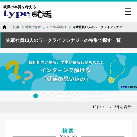
就職の本質を考える
toggl
navig
記事
特集で探す
2027年卒向け
先輩社員13人のワークライフシナジー
先輩社員13人のワークライフシナジーの特集で探す一覧
13件中11～13件を表示
検索
Search