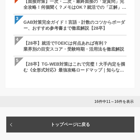
【面接対策】一次・二次・最終面接の「逆質問」完
【面接対策】一次・二次・最終面接の「
【SPI対策】28卒向け｜もう迷わない！
全攻略！何個聞く？メモはOK？就活での「正解」を
全攻略！何個聞く？メモはOK？就活での
すすめ参考書・出題形式まで完全攻略
徹底解説｜27卒・28卒向け
徹底解説｜27卒・28卒向け
3
3
3
GAB対策完全ガイド！言語・計数のコツからボーダ
最終面接って何聞かれるの？落ちる理由は
ケース面接とは？例題と解答パターン/対策
ー、おすすめ参考書まで徹底解説【28卒】
社長を納得させる回答・逆質問と必須対
で完全網羅！【28卒】
説
4
4
4
【28卒】就活でTOEICは何点あれば有利？
ケース面接とは？例題と解答パターン/対策
最終面接って何聞かれるの？落ちる理由は
業界別の目安スコア・受験時期・活用法を徹底解説
で完全網羅！【28卒】
社長を納得させる回答・逆質問と必須対
説
5
5
5
【28卒】TG-WEB対策はこれで完璧！大手内定を掴
GAB対策完全ガイド！言語・計数のコツ
苦手な人がいたときはどうしますか？ ー 
む《全形式対応》最強攻略ロードマップ｜知らない
ー、おすすめ参考書まで徹底解説【28卒
さとコツ
と損する問題傾向と突破の秘訣
16件中11～16件を表示
トップページに戻る