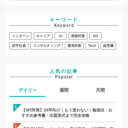
キーワード
Keyword
インターン
キャリア
AI
面接対策
GD
若手社員
コンサルティング
選考対策
Tech
経営層
人気の記事
Popular
デイリー
週間
月間
1
1
1
【SPI対策】28卒向け｜もう迷わない！勉強法・お
【SPI対策】28卒向け｜もう迷わない！
【面接対策】一次・二次・最終面接の「
すすめ参考書・出題形式まで完全攻略
すすめ参考書・出題形式まで完全攻略
全攻略！何個聞く？メモはOK？就活での
徹底解説｜27卒・28卒向け
2
2
2