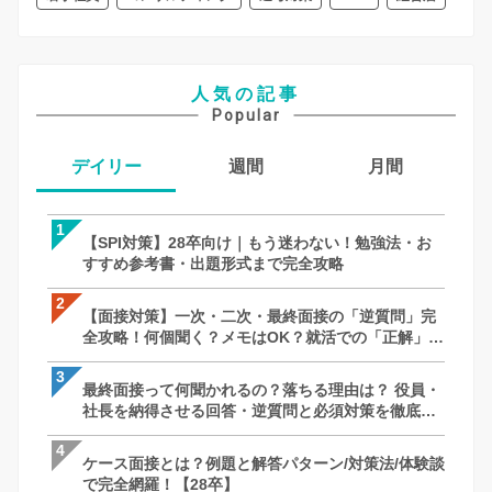
人気の記事
Popular
デイリー
週間
月間
1
1
1
【SPI対策】28卒向け｜もう迷わない！勉強法・お
【SPI対策】28卒向け｜もう迷わない！
【面接対策】一次・二次・最終面接の「
すすめ参考書・出題形式まで完全攻略
すすめ参考書・出題形式まで完全攻略
全攻略！何個聞く？メモはOK？就活での
徹底解説｜27卒・28卒向け
2
2
2
【面接対策】一次・二次・最終面接の「逆質問」完
【面接対策】一次・二次・最終面接の「
【SPI対策】28卒向け｜もう迷わない！
全攻略！何個聞く？メモはOK？就活での「正解」を
全攻略！何個聞く？メモはOK？就活での
すすめ参考書・出題形式まで完全攻略
徹底解説｜27卒・28卒向け
徹底解説｜27卒・28卒向け
3
3
3
最終面接って何聞かれるの？落ちる理由は？ 役員・
最終面接って何聞かれるの？落ちる理由は
ケース面接とは？例題と解答パターン/対策
社長を納得させる回答・逆質問と必須対策を徹底解
社長を納得させる回答・逆質問と必須対
で完全網羅！【28卒】
説
説
4
4
4
ケース面接とは？例題と解答パターン/対策法/体験談
ケース面接とは？例題と解答パターン/対策
最終面接って何聞かれるの？落ちる理由は
で完全網羅！【28卒】
で完全網羅！【28卒】
社長を納得させる回答・逆質問と必須対