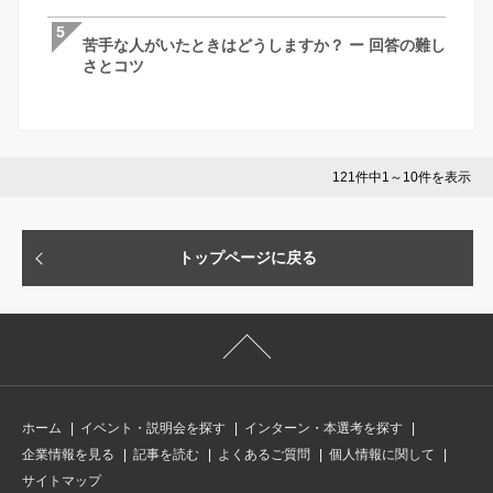
説
5
5
5
苦手な人がいたときはどうしますか？ ー 回答の難し
GAB対策完全ガイド！言語・計数のコツ
苦手な人がいたときはどうしますか？ ー 
さとコツ
ー、おすすめ参考書まで徹底解説【28卒
さとコツ
121件中1～10件を表示
トップページに戻る
ホーム
イベント・説明会を探す
インターン・本選考を探す
企業情報を見る
記事を読む
よくあるご質問
個人情報に関して
サイトマップ