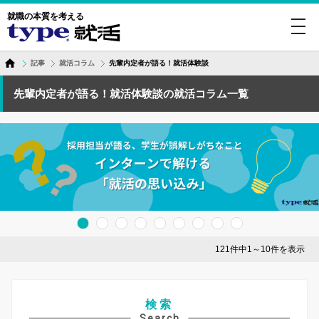
就職の本質を考える
toggl
navig
記事
就活コラム
先輩内定者が語る！就活体験談
先輩内定者が語る！就活体験談の就活コラム一覧
121件中1～10件を表示
検索
Search