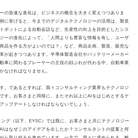
ジーの急速な進化は、ビジネスの概念を大きく変えつつありま
例に挙げると、今までのデジタルテクノロジーの活用は、製造
トボットによる自動会話など、生産性の向上を目的としたシス
ジーの進化によって、「人間よりも豊富な情報を有し、ユーザ
い商品を作る方がよいのでは？」など、商品企画、製造、販売な
革が起きつつあります。半導体製造会社やバッテリーメーカー
動車に関わるプレーヤーの主役の顔ぶれが代わる中、自動車業
いかなければなりません。
す。であるとすれば、我々コンサルティング業界もテクノロジ
です。お客さまと同様に、またそれ以上にAIをはじめとするテ
アップデートしなければならないでしょう。
ィング（以下、EYSC）では既に、お客さまと共にテクノロジー
AIはなぜこのアイデアを出したか？コンサルタントの提案と何
がら取り組みを進めています。一方で、我々に求められる、解