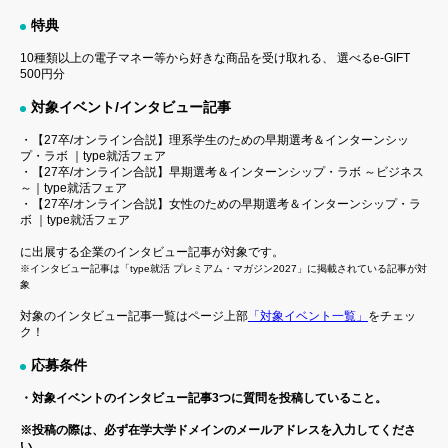
特典
10種類以上の電子マネー等から好きな商品を受け取れる、 選べるe-GIFT
500円分
対象イベント/インタビュー記事
・【27卒/オンライン合説】理系学生のための早期選考＆インターンシッ
プ・ラボ ｜type就活フェア
・【27卒/オンライン合説】早期選考＆インターンシップ・ラボ ～ビジネス
～｜type就活フェア
・【27卒/オンライン合説】女性のための早期選考＆インターンシップ・ラ
ボ ｜type就活フェア
に出展する企業のインタビュー記事が対象です。
※インタビュー記事は「type就活 プレミアム・マガジン2027」に掲載されている記事が対
象
対象のインタビュー記事一覧はページ上部
「対象イベント一覧」
をチェッ
ク！
応募条件
・対象イベントのインタビュー記事3つに質問を投稿していること。
※投稿の際は、必ず在学大学ドメインのメールアドレスを入力してくださ
い。