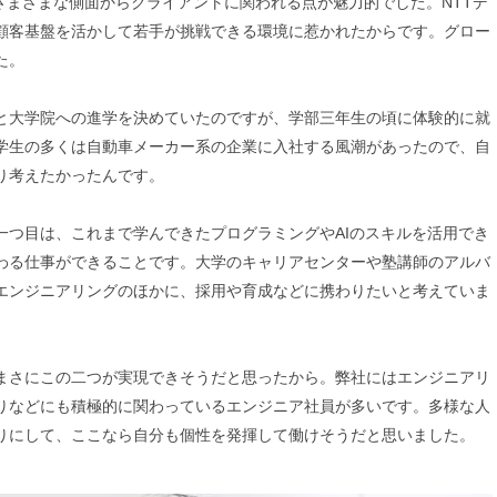
でさまざまな側面からクライアントに関われる点が魅力的でした。NTTデ
顧客基盤を活かして若手が挑戦できる環境に惹かれたからです。グロー
た。
と大学院への進学を決めていたのですが、学部三年生の頃に体験的に就
学生の多くは自動車メーカー系の企業に入社する風潮があったので、自
り考えたかったんです。
一つ目は、これまで学んできたプログラミングやAIのスキルを活用でき
わる仕事ができることです。大学のキャリアセンターや塾講師のアルバ
エンジニアリングのほかに、採用や育成などに携わりたいと考えていま
まさにこの二つが実現できそうだと思ったから。弊社にはエンジニアリ
りなどにも積極的に関わっているエンジニア社員が多いです。多様な人
りにして、ここなら自分も個性を発揮して働けそうだと思いました。