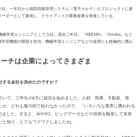
在三年目。一年目から病院情報管理システム（電子カルテ）のプロジェクトに参
リーダーとして参画し、クライアントの業務改善を推進している
】
機械学習エンジニアとして入社。現在二年目。『ABEMA』『Ameba』など
械学習機能の開発を担当。機械学習エンジニアなどの採用にも積極的に携わ
ローチは企業によってさまざま
社する会社を決めたのですか？
でいて、三年生の6月に就活を始めました。人材、医療、不動産、海
たが、どれも魅力的で絞れなかったので、「いろいろな業界に携われる
めました。すると、AIや5G、ビッグデータなどの技術を駆使して未来
だと知り、とてもワクワクしましたね。