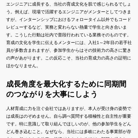
エンジニアに成長する、当社の育成文化を肌で感じられるでしょ
う。例えば、現場で活躍するエンジニアがメンターとしてつきま
すが、インターンシップにおけるフォロータイム以外でもコード
レビューするなど、実務と変わらない熱量で学生と向き合いま
す。こうした行動は社内で普段行われている業務そのものです。
育成の文化を学生に伝えるメンターには、入社1～2年目の若手社
員が多数含まれますが、参加学生からはその技術力の高さに驚き
の声があがります。この反応こそ、当社の育成力の高さの証明に
ほかなりません。
成長角度を最大化するために同期間
のつながりを大事にしよう
人材育成に力を注ぐ会社ではありますが、本人が受け身の姿勢で
は成長はのぞめません。自ら調べ質問する積極性と自主性が重要
です。特に意識して取り組んでほしいのが、他の参加学生をどん
どん巻き込むこと。なぜなら、当社には多岐にわたる事業部が存