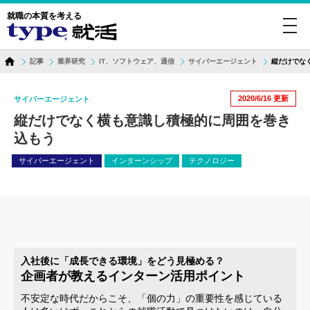
就職の本質を考える
toggl
navig
記事
業界研究
IT、ソフトウェア、通信
サイバーエージェント
縦だけでな
2020/6/16
更新
サイバーエージェント
縦だけでなく横も意識し積極的に周囲を巻き
込もう
サイバーエージェント
インターンシップ
テクノロジー
入社後に「成長できる環境」をどう見極める？
企画者が教えるインターン活用ポイント
不安定な時代だからこそ、「個の力」の重要性を感じている