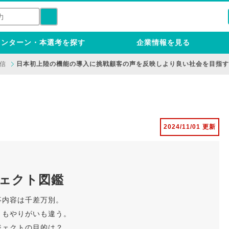
インターン・本選考を探す
企業情報を見る
通信
日本初上陸の機能の導入に挑戦顧客の声を反映しより良い社会を目指す
2024/11/01 更新
ジェクト図鑑
事内容は千差万別。
さもやりがいも違う。
ジェクトの目的は？