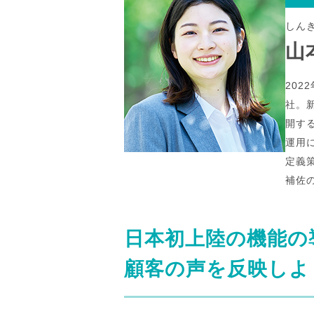
しん
山
20
社。
開す
運用
定義
補佐
日本初上陸の機能の
顧客の声を反映しよ