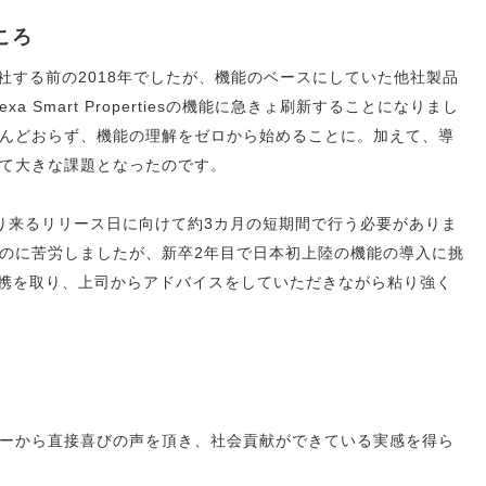
ころ
入社する前の2018年でしたが、機能のベースにしていた他社製品
xa Smart Propertiesの機能に急きょ刷新することになりまし
んどおらず、機能の理解をゼロから始めることに。加えて、導
て大きな課題となったのです。
り来るリリース日に向けて約3カ月の短期間で行う必要がありま
のに苦労しましたが、新卒2年目で日本初上陸の機能の導入に挑
と連携を取り、上司からアドバイスをしていただきながら粘り強く
ーから直接喜びの声を頂き、社会貢献ができている実感を得ら