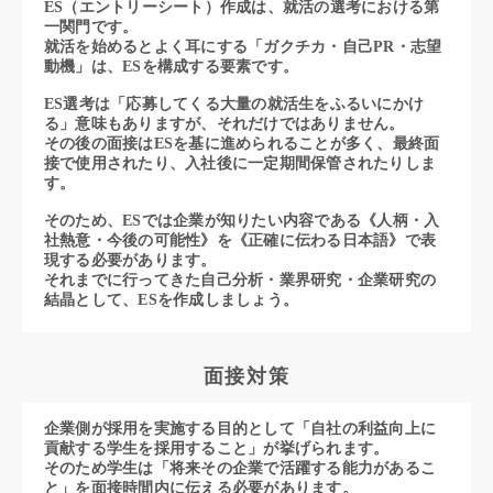
ES（エントリーシート）作成は、就活の選考における第
一関門です。
就活を始めるとよく耳にする「ガクチカ・自己PR・志望
動機」は、ESを構成する要素です。
ES選考は「応募してくる大量の就活生をふるいにかけ
る」意味もありますが、それだけではありません。
その後の面接はESを基に進められることが多く、最終面
接で使用されたり、入社後に一定期間保管されたりしま
す。
そのため、ESでは企業が知りたい内容である《人柄・入
社熱意・今後の可能性》を《正確に伝わる日本語》で表
現する必要があります。
それまでに行ってきた自己分析・業界研究・企業研究の
結晶として、ESを作成しましょう。
面接対策
企業側が採用を実施する目的として「自社の利益向上に
貢献する学生を採用すること」が挙げられます。
そのため学生は「将来その企業で活躍する能力があるこ
と」を面接時間内に伝える必要があります。