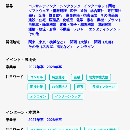
業界
コンサルティング・シンクタンク
インターネット関連
ソフトウェア・情報処理
広告
通信
総合商社
専門商社
銀行
証券
投資銀行
生命保険・損害保険
その他金融
建設・住宅
医薬品
化粧品
化学・素材
機械・プラント
自動車・輸送機器
電機・電子・精密機器
印刷関連
運輸・物流・倉庫
不動産
レジャー･エンタテインメント
その他
開催地域
関東（東京・横浜など）
関西（大阪）
関西（京都）
その他（名古屋、福岡など）
オンライン
イベント・説明会
卒業年
2027年卒
2028年卒
注目ワード
コンサル
特別選考
金融
地方学生支援
面接対策
非公開求人
理系
長期インターン
オンライン
インターンシップ
インターン・本選考
卒業年
2027年卒
2028年卒
注目ワード