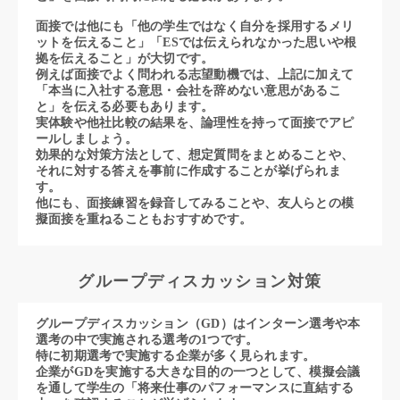
面接では他にも「他の学生ではなく自分を採用するメリ
ットを伝えること」「ESでは伝えられなかった思いや根
拠を伝えること」が大切です。
例えば面接でよく問われる志望動機では、上記に加えて
「本当に入社する意思・会社を辞めない意思があるこ
と」を伝える必要もあります。
実体験や他社比較の結果を、論理性を持って面接でアピ
ールしましょう。
効果的な対策方法として、想定質問をまとめることや、
それに対する答えを事前に作成することが挙げられま
す。
他にも、面接練習を録音してみることや、友人らとの模
擬面接を重ねることもおすすめです。
グループディスカッション対策
グループディスカッション（GD）はインターン選考や本
選考の中で実施される選考の1つです。
特に初期選考で実施する企業が多く見られます。
企業がGDを実施する大きな目的の一つとして、模擬会議
を通して学生の「将来仕事のパフォーマンスに直結する