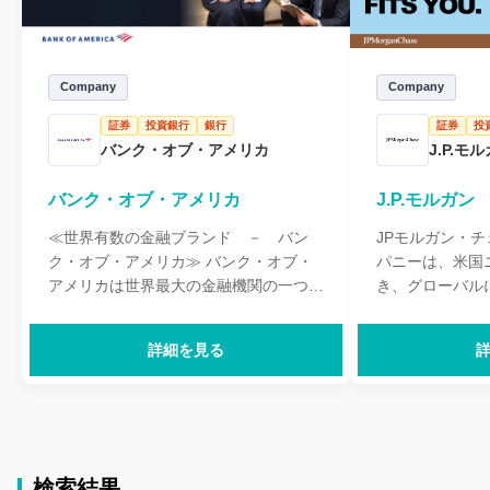
Company
Company
証券
投資銀行
銀行
証券
投
バンク・オブ・アメリカ
J.P.モ
バンク・オブ・アメリカ
J.P.モルガン
≪世界有数の金融ブランド － バン
JPモルガン・
ク・オブ・アメリカ≫ バンク・オブ・
パニーは、米国
アメリカは世界最大の金融機関の一つで
き、グローバル
あり、個人、企業、機関投資家に対し
数の総合金融サ
て、銀行業務、投資業務、資産運用業
では、J.P.モ
詳細を見る
務、その他の財務管理及びリスク管理の
法人、金融機関
ための商品やサービスを幅広く提供して
などのお客様に
います。 本社のある米国全土において
株式、為替資金
は、約6,600万の個人ならびに中小企業
資金決済や貿易
のお客さまにサービスを提供し、また、
資産運用などの
「米国フォーチュン1000」に挙げられ
す。
検索結果