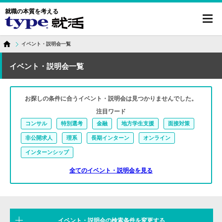
就職の本質を考える
toggl
navig
イベント・説明会一覧
イベント・説明会一覧
お探しの条件に合うイベント・説明会は見つかりませんでした。
注目ワード
コンサル
特別選考
金融
地方学生支援
面接対策
非公開求人
理系
長期インターン
オンライン
インターンシップ
全てのイベント・説明会を見る
イベント・説明会の検索条件を変更する