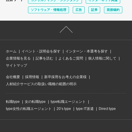
コンサルティング・シンクタンク
インターネット関連
ソフトウェア・情報処理
広告
証券
面接確約
ホーム
イベント・説明会を探す
インターン・本選考を探す
企業情報を見る
記事を読む
よくあるご質問
個人情報に関して
サイトマップ
会社概要
採用情報
新卒採用をお考えの企業様
人材紹介サービスの取扱い職種の範囲の明示
転職type
女の転職type
type転職エージェント
type女性の転職エージェント
20’s type
type IT派遣
Direct type