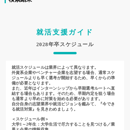
るほぼ全ての企業と取引を行っていま
す。グローバルにおいては、世界35カ
国で事業を展開し、ウェルスマネジメン
ト、コーポレートバンキング、投資銀行
業務、多岐にわたるアセットクラスでの
就活支援ガイド
トレーディングにおいて、世界各地の事
業法人、政府、機関投資家などのお客さ
2028年卒スケジュール
ま向けにサービスを提供しています。
就活スケジュールは業界によって異なります。
外資系企業やベンチャー企業を志望する場合、通常スケ
ジュールよりも早く選考が開始するため、早くからの準
備が必要となります。
また、近年はインターンシップから早期選考ルートへ直
結する場合もあります。そのため、早期内定を狙う場合
も通常より早めに対策を始める必要があります。
自分自身の志望業界や就活ビジョンを鑑みて、『今でき
る就活対策』を見きわめましょう。
＜スケジュール例＞
大学1～2年生：大学生活で尽力することを見つける／業
界と企業の情報収集