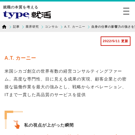
就職の本質を考える
togg
navi
記事
業界研究
コンサル
A.T. カーニー
自身の仕事の影響力の強さを
2022/5/11 更新
A.T. カーニー
米国シカゴ創立の世界有数の経営コンサルティングファー
ム。高度な専門性、目に見える成果の実現、顧客企業との密
接な協働作業を最大の強みとし、戦略からオペレーション、
ITまで一貫した高品質のサービスを提供
私の視点が上がった瞬間