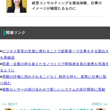
経営コンサルティングを疑似体験、仕事の
イメージが確固たるものに
関連リンク
■
ビジネス変革の支援に携わることで顧客第一で仕事をする面白さ
を再確認
■
部署・企業の枠を超えたモノづくりで関係者全員の連携を意識す
るように
■
周囲の評価に惑わされることなく 熱意を持ち、真摯に仕事に取
り組む
■
複数センサーの掛け合わせで新しいシステムの先行開発に貢献
<< NEXT
PREV >>