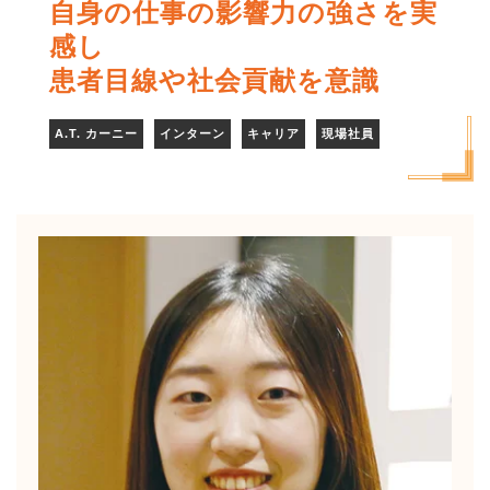
自身の仕事の影響力の強さを実
感し
患者目線や社会貢献を意識
A.T. カーニー
インターン
キャリア
現場社員