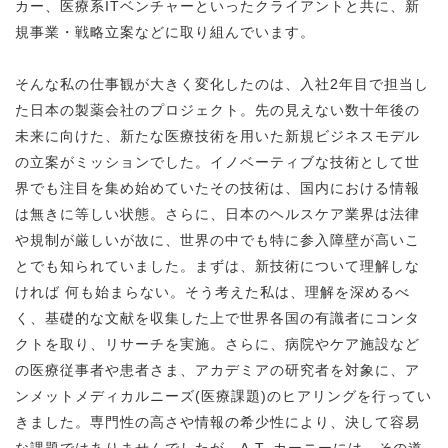
カー、医療系ITベンチャーといったクライアントと共に、新
規事業・戦略立案などに取り組んでいます。
そんな私の仕事観が大きく変化したのは、入社2年目で担当し
た日本の製薬会社のプロジェクト。先の見えない数十年後の
未来に向けた、新たな医療技術を用いた新規ビジネスモデル
の立案がミッションでした。イノベーティブな技術として世
界でも注目を集め始めていたその技術は、国内における情報
は無きに等しい状態。さらに、日本のヘルスケア業界は法律
や規制が厳しいが故に、世界の中でも特に参入障壁が高いこ
とでも知られていました。まずは、新技術について理解しな
ければ 何も始まらない。そう考えた私は、理解を深めるべ
く、基礎的な文献を収集した上で世界各国の有識者にコンタ
クトを取り、リサーチを実施。さらに、病院やケア施設など
の医療従事者や患者さま、アカデミアの研究者を対象に、ア
ンメットメディカルニーズ(医療課題)のヒアリングを行ってい
きました。専門性の高さや情報の希少性により、決して容易