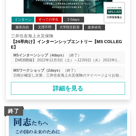
インターン
すべての学生
2-5days
服装自由
文理不問
大学院生歓迎
業界研究
企業研究
三井住友海上火災保険
【24卒向け】インターンシップエントリー【MS COLLEG
E】
MSインターンシップ（4days）
（終了）
【WEB開催】 2022年12月3日（土）～12月6日（火） 2022年12
月7日（水）～12月10日（土） 2022年12月11日（日）～12月14
日（水） 【集合開催（東京）】 2022年12月3日（土）～12月6日
MSワークショップ（2days）
（終了）
（火） 2022年12月7日（水）～12月10日（土） 2022年12月11日
日程が確定し次第、三井住友海上火災保険のマイページよりお知ら
（日）～12月14日（水） ※締め切りは、ES提出締め切りとなりま
せいたします。 ※参考※ 23卒開催実績 ・１月２６日（水）～１
す。 ES提出をもって、正式にエントリー完了となりますので、エ
月２７日（木） ・１月２８日（金）～１月２９日（土） ・１月３
詳細を見る
ントリー後マイページ上でのES提出をよろしくお願いいたしま
０日（日）～１月３１日（月） ・２月７日（月）～２月８日
す。
（火） ・２月１４日（月）～２月１５日（火）
終了