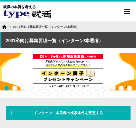
就職の本質を考える
toggl
navig
2031卒向け募集要項一覧（インターン/本選考）
2031卒向け募集要項一覧（インターン/本選考）
インターン・本選考の検索条件を変更する