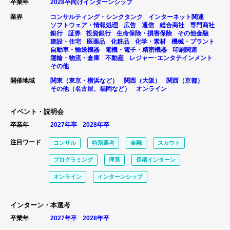
卒業年
2028卒向けインターンシップ
業界
コンサルティング・シンクタンク
インターネット関連
ソフトウェア・情報処理
広告
通信
総合商社
専門商社
銀行
証券
投資銀行
生命保険・損害保険
その他金融
建設・住宅
医薬品
化粧品
化学・素材
機械・プラント
自動車・輸送機器
電機・電子・精密機器
印刷関連
運輸・物流・倉庫
不動産
レジャー･エンタテインメント
その他
開催地域
関東（東京・横浜など）
関西（大阪）
関西（京都）
その他（名古屋、福岡など）
オンライン
イベント・説明会
卒業年
2027年卒
2028年卒
注目ワード
コンサル
特別選考
金融
スカウト
プログラミング
理系
長期インターン
オンライン
インターンシップ
インターン・本選考
卒業年
2027年卒
2028年卒