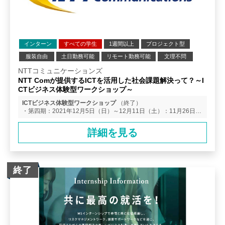
インターン
すべての学生
1週間以上
プロジェクト型
服装自由
土日勤務可能
リモート勤務可能
文理不問
業界研究
企業研究
NTTコミュニケーションズ
NTT Comが提供するICTを活用した社会課題解決って？～I
CTビジネス体験型ワークショップ～
ICTビジネス体験型ワークショップ
（終了）
・第四期：2021年12月5日（日）～12月11日（土）：11月26日
（金）12:00エントリー締切 ・第五期：2022年1月16日（日）～1
月22日（土）：1月7日（金）12:00エントリー締切 ※今後のイン
詳細を見る
ターンシップ情報について、My Page（弊社会員サイト）登録者に
告知メールを送付します。ご登録ください。 ※開催期間は一週
間程度となります
終了