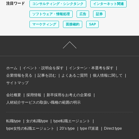
注目ワード
コンサルティング・シンクタンク
インターネット関連
ソフトウェア・情報処理
広告
証券
マーケティング
面接確約
SAP
ホーム
イベント・説明会を探す
インターン・本選考を探す
企業情報を見る
記事を読む
よくあるご質問
個人情報に関して
サイトマップ
会社概要
採用情報
新卒採用をお考えの企業様
人材紹介サービスの取扱い職種の範囲の明示
転職type
女の転職type
type転職エージェント
type女性の転職エージェント
20’s type
type IT派遣
Direct type