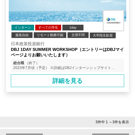
インターン
すべての学生
1day
服装自由
リモート勤務可能
文理不問
大学院生歓迎
業界研究
企業研究
日本政策投資銀行
DBJ 1DAY SUMMER WORKSHOP（エントリーはDBJマイ
ページよりお願いいたします）
総合職
（終了）
2023年7月頃（予定） ※詳細はDBJインターンシップサイト
（https://www.dbj.jp/recruit/internship/）よりご確認ください。
詳細を見る
3件中 1 ～3件を表示