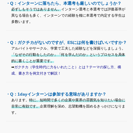
・Q：インターンに落ちたら、本選考も厳しいのでしょうか？
必ずしもそうではありません。
インターン選考と本選考では評価基準が
異なる場合も多く、インターンでの経験を糧に本選考で内定する学生は
多数います。
・Q：ガクチカがないのですが、ESには何を書けばいいですか？
アルバイトやサークル、学業で工夫した経験などを深掘りしましょう。
「なぜその行動をしたのか」「何を学んだのか」というプロセスを具体
的に書くことが重要です。
➡
ガクチカ（学生時代に力をいれたこと）とは？テーマの探し方、構
成、書き方を例文付きで解説！
・Q：1dayインターンは参加する意味がありますか？
あります。
特に、短時間で多くの企業や業界の雰囲気を知りたい場合に
非常に有効です。
企業理解を深め、志望動機を固めるきっかけになりま
す。