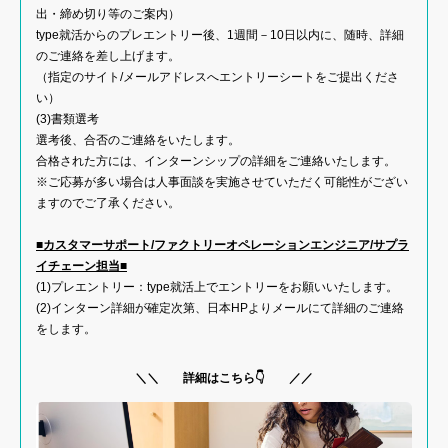
出・締め切り等のご案内）
type就活からのプレエントリー後、1週間－10日以内に、随時、詳細
のご連絡を差し上げます。
（指定のサイト/メールアドレスへエントリーシートをご提出くださ
い）
(3)書類選考
選考後、合否のご連絡をいたします。
合格された方には、インターンシップの詳細をご連絡いたします。
※ご応募が多い場合は人事面談を実施させていただく可能性がござい
ますのでご了承ください。
■カスタマーサポート/ファクトリーオペレーションエンジニア/サプラ
イチェーン担当■
(1)プレエントリー：type就活上でエントリーをお願いいたします。
(2)インターン詳細が確定次第、日本HPよりメールにて詳細のご連絡
をします。
＼＼ 詳細はこちら👇 ／／