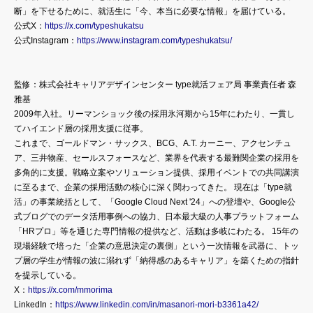
断」を下せるために、就活生に「今、本当に必要な情報」を届けている。
公式X：
https://x.com/typeshukatsu
公式Instagram：
https://www.instagram.com/typeshukatsu/
監修：株式会社キャリアデザインセンター type就活フェア局 事業責任者 森
雅基
2009年入社。リーマンショック後の採用氷河期から15年にわたり、一貫し
てハイエンド層の採用支援に従事。
これまで、ゴールドマン・サックス、BCG、A.T. カーニー、アクセンチュ
ア、三井物産、セールスフォースなど、業界を代表する最難関企業の採用を
多角的に支援。戦略立案やソリューション提供、採用イベントでの共同講演
に至るまで、企業の採用活動の核心に深く関わってきた。 現在は「type就
活」の事業統括として、「Google Cloud Next '24」への登壇や、Google公
式ブログでのデータ活用事例への協力、日本最大級の人事プラットフォーム
「HRプロ」等を通じた専門情報の提供など、活動は多岐にわたる。 15年の
現場経験で培った「企業の意思決定の裏側」という一次情報を武器に、トッ
プ層の学生が情報の波に溺れず「納得感のあるキャリア」を築くための指針
を提示している。
X：
https://x.com/mmorima
LinkedIn：
https://www.linkedin.com/in/masanori-mori-b3361a42/