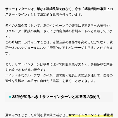
サマーインターンは、単なる職場見学ではなく、今や「就職活動の事実上の
スタートライン」
として決定的な意味を持っています。
多くの人気企業において、夏のインターンでの評価は早期選考への招待や、
リクルーター面談の実施、さらには内定直結の特別ルートへと直結していま
す。
この時期に一歩踏み出すことは、志望企業の合格率を高めるだけでなく、就
活全体のスケジュールにおいて圧倒的なアドバンテージを得ることができま
す。
また、サマーインターンは秋冬に比べて開催規模が大きく、多種多様な業界
を比較できる絶好の機会です。
ハイレベルなグループワークや第一線で働く社員との交流を通じて、自分の
適性を見極め、本選考に向けた「武器」を磨くことができます。
28卒が知るべき！サマーインターンと本選考の繋がり
夏休みのまとまった時間を最大限に活かせる
サマーインターンこそ、就職活