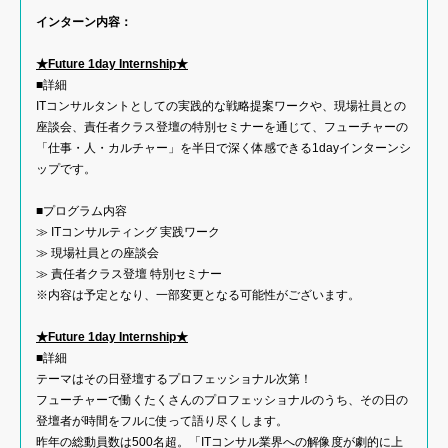
インターン内容：
★Future 1day Internship★
■詳細
ITコンサルタントとしての実践的な戦略提案ワークや、現場社員との
座談会、責任者クラス登壇の特別セミナーを通じて、フューチャーの
「仕事・人・カルチャー」を半日で深く体感できる1dayインターンシ
ップです。
■プログラム内容
≫ ITコンサルティング 実践ワーク
≫ 現場社員との座談会
≫ 責任者クラス登壇 特別セミナー
※内容は予定となり、一部変更となる可能性がございます。
★Future 1day Internship★
■詳細
テーマはその日登壇するプロフェッショナル次第！
フューチャーで働くたくさんのプロフェッショナルのうち、その日の
登壇者が時間をフルに使って語り尽くします。
昨年の総動員数は500名超。「ITコンサル業界への解像度が劇的に上