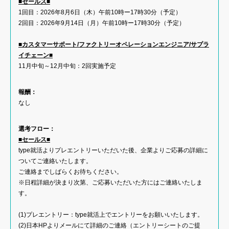
■セールス■
1回目：2026年8月6日（木）午前10時ー17時30分（予定）
2回目：2026年9月14日（月）午前10時ー17時30分（予定）
■カスタマーサポート/ファクトリーオペレーションエンジニア/サプラ
イチェーン■
11月中旬～12月中旬：2回実施予定
報酬：
なし
選考フロー：
■セールス■
type就活よりプレエントリーいただいた後、企業よりご応募の詳細に
ついてご連絡いたします。
ご連絡までしばらくお待ちください。
※日程詳細が決まり次第、ご応募いただいた方にはご連絡いたしま
す。
(1)プレエントリー：type就活上でエントリーをお願いいたします。
(2)日本HPよりメールにて詳細のご連絡（エントリーシートのご提