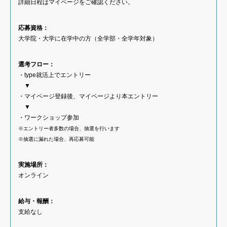
詳細日程はマイページをご確認ください。
応募資格：
大学院・大学に在学中の方（全学部・全学年対象）
選考フロー：
・type就活上でエントリー
▼
・マイページ登録後、マイページより本エントリー
▼
・ワークショップ参加
※エントリー者多数の場合、抽選を行います
※抽選に漏れた場合、再応募可能
実施場所：
オンライン
給与・報酬：
支給なし