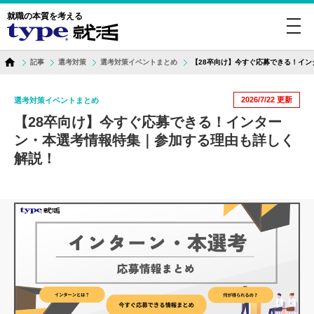
就職の本質を考える
toggl
navig
記事
選考対策
選考対策イベントまとめ
【28卒向け】今すぐ応募できる！イ
2026/7/22
更新
選考対策イベントまとめ
【28卒向け】今すぐ応募できる！インター
ン・本選考情報特集｜参加する理由も詳しく
解説！