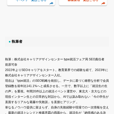
執筆者
執筆：株式会社キャリアデザインセンター type就活フェア局 SEO責任者
前原可奈
2022年よりSEOキャリアをスタート。教育業界での経験を経て、2023年に
株式会社キャリアデザインセンター入社。
現在は「type就活」のSEO戦略を統括し、データに基づく緻密な分析で会員
登録数を前年比141.1%へと成長させる。一方で、数字以上に「就活生の生
の声」を重視。年間20件以上の就活イベント運営や、東北大・京大などの
現役インターン生との日常的な対話から、AIでは汲み取れない「今の学生が
直面するリアルな葛藤や失敗談」を直接ヒアリング 。
単なるノウハウ提供に留まらず、自身の失敗経験や現場での一次情報を交え
、最新の就活トレンドと検索意図の両面から、就活生が「納得感のある決