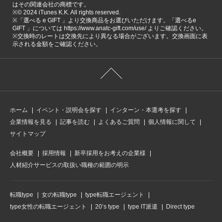
はその関連会社の商標です。
※©️ 2024 iTunes K.K. All rights reserved.
※「選べる e GIFT 」より交換商品をお選びいただけます。「選べるe
GIFT 」については https://www.anatc-gift.com/use/ よりご確認ください。
※交換時のレートは交換先により異なる場合がございます。交換画面に表
示される金額をご確認ください。
ホーム
イベント・説明会を探す
インターン・本選考を探す
企業情報を見る
記事を読む
よくあるご質問
個人情報に関して
サイトマップ
会社概要
採用情報
新卒採用をお考えの企業様
人材紹介サービスの取扱い職種の範囲の明示
転職type
女の転職type
type転職エージェント
type女性の転職エージェント
20’s type
type IT派遣
Direct type