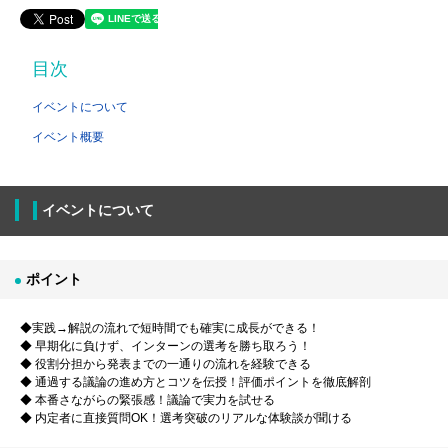
目次
イベントについて
イベント概要
イベントについて
ポイント
◆実践→解説の流れで短時間でも確実に成長ができる！
◆ 早期化に負けず、インターンの選考を勝ち取ろう！
◆ 役割分担から発表までの一通りの流れを経験できる
◆ 通過する議論の進め方とコツを伝授！評価ポイントを徹底解剖
◆ 本番さながらの緊張感！議論で実力を試せる
◆ 内定者に直接質問OK！選考突破のリアルな体験談が聞ける