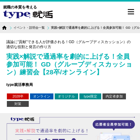
就職の本質を考える
toggl
navig
イベント・説明会一覧
実践×解説で通過率を劇的に上げる！全員参加可能！ GD（グル
議論に“貢献”できる人が評価される！GD（グループディスカッション）の
適切な役割と発言の作り方
実践×解説で通過率を劇的に上げる！全員
参加可能！ GD（グループディスカッショ
ン）練習会【28卒/オンライン】
type就活事務局
2028卒
オンライン
オリジナル
type限定
内定者参加
対策