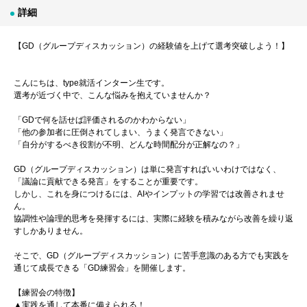
詳細
【GD（グループディスカッション）の経験値を上げて選考突破しよう！】
こんにちは、type就活インターン生です。
選考が近づく中で、こんな悩みを抱えていませんか？
「GDで何を話せば評価されるのかわからない」
「他の参加者に圧倒されてしまい、うまく発言できない」
「自分がするべき役割が不明、どんな時間配分が正解なの？」
GD（グループディスカッション）は単に発言すればいいわけではなく、
「議論に貢献できる発言」をすることが重要です。
しかし、これを身につけるには、AIやインプットの学習では改善されませ
ん。
協調性や論理的思考を発揮するには、実際に経験を積みながら改善を繰り返
すしかありません。
そこで、GD（グループディスカッション）に苦手意識のある方でも実践を
通じて成長できる「GD練習会」を開催します。
【練習会の特徴】
▲実践を通して本番に備えられる！