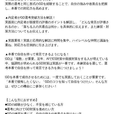
実際の選考と同じ形式のGDを経験することで、自分の強みや改善点を把握
し、本番での対応力を高めます。
▲内定者がGD選考突破方法を解説！
実践前に内定者が面接官の評価のポイントを解説し、「どんな発言が評価さ
れるのか」「落ちる人の共通点は何か」を具体的に伝えます。また練習・対
策方法についてもお伝えします。
▲実践重視！実践と応用的な解説に時間を集中。ハイレベルな仲間と議論を
重ね、対応力を圧倒的に引き上げます。
▲本番で自信を持って発言できるようになる！
GDは「場数」が重要。近年、AIでES対策や面接対策をする人が増えている
中、協調性が求められるGD対策は実践が一番です。本練習会を通して、選
考本番で自信を持って発言できる力を身につけましょう！
GDを本番で成功させるためには、一度でも実践しておくことが重要です。
「本番で後悔したくない」「GDのコツを知って自信をつけたい」そんな方
は、ぜひこの機会にご参加ください！
【こんな方におすすめ】
■GDの経験が少なく、不安を感じている方
■選考に向けてGD対策を進めたい方
■GDの練習を通じて、自分の強みや改善点を知りたい方