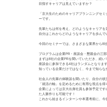
目指すキャリアは見えていますか？
「京大生のためのキャリアプランニングセミ
ーです。
先輩たちは何を考え、どのようなキャリアを
自分はこれからどのようなキャリアを歩んで
今回のセミナーでは、さまざまな業界から8
プログラムは企業PR・座談会・懇親会の三
まずは8社の企業PRを聞いていただき、続い
座談会に参加できる4社はランダムとなりま
知っている企業だけではなく、今まで知らな
社会人の先輩の体験談を聞いたり、自分の状
「就活の軸」を定めるために有用な視点を得
企業によっては京大出身社員も参加予定です
た人脈作りも可能です！
これから始まるインターンや本選考前に、今