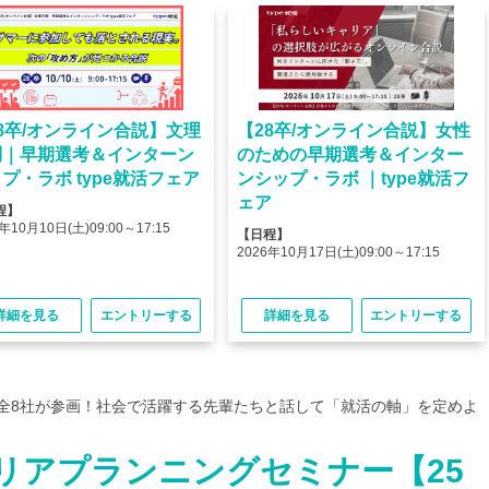
8卒/オンライン合説】文理
【28卒/オンライン合説】女性
問｜早期選考＆インターン
のための早期選考＆インター
プ・ラボ type就活フェア
ンシップ・ラボ ｜type就活フ
ェア
程】
年10月10日(土)09:00～17:15
【日程】
2026年10月17日(土)09:00～17:15
詳細を見る
エントリーする
詳細を見る
エントリーする
など全8社が参画！社会で活躍する先輩たちと話して「就活の軸」を定めよ
リアプランニングセミナー【25