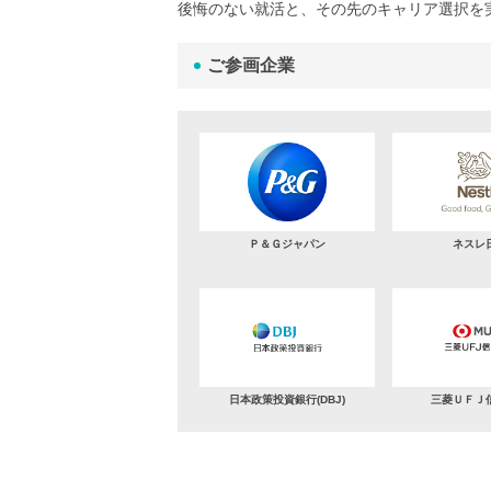
後悔のない就活と、その先のキャリア選択を
ご参画企業
Ｐ＆Ｇジャパン
ネスレ
日本政策投資銀行(DBJ)
三菱ＵＦＪ