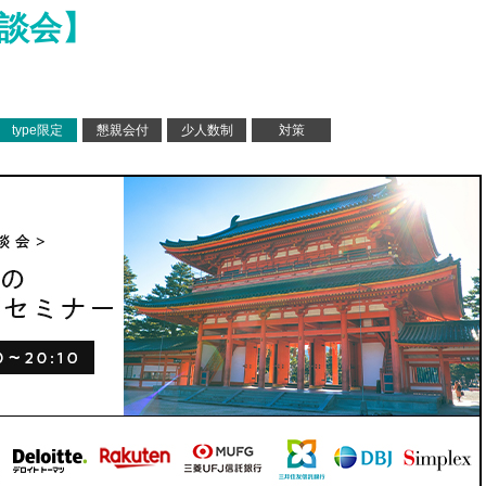
座談会】
type限定
懇親会付
少人数制
対策