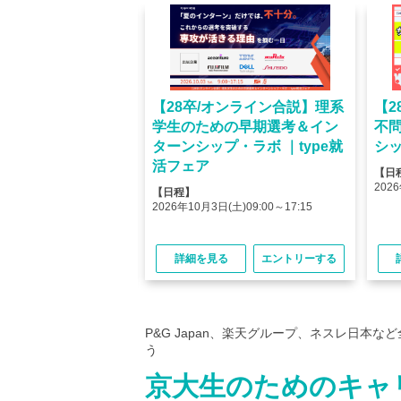
オンライン】人気企業
【28卒/オンライン合説】理系
【2
ける＜OB・OG座
学生のための早期選考＆イン
不
＞type就活フェア
ターンシップ・ラボ ｜type就
シッ
活フェア
【日
(金)10:00～12:45
2026
【日程】
(金)15:00～17:45
2026年10月3日(土)09:00～17:15
る
エントリーする
詳細を見る
エントリーする
P&G Japan、楽天グループ、ネスレ日本
う
京大生のためのキャ