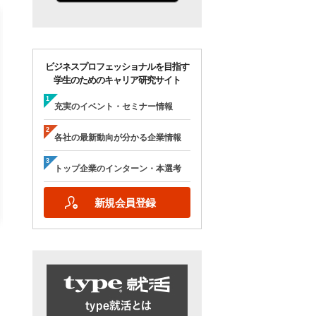
ビジネスプロフェッショナルを目指す
学生のためのキャリア研究サイト
【28卒/オンライン合説】エン
【28卒/オンライン】人
ジニア志望者のための早期選
の本音が聞ける＜理系学
充実のイベント・セミナー情報
考＆インターンシップ・ラボ
ためのOB・OG座談会＞ty
｜type就活フェア
就活フェア
各社の最新動向が分かる企業情報
【日程】
【日程】
2026年10月24日(土)09:00～17:15
2026年9月19日(土)10:00～12:45
トップ企業のインターン・本選考
2026年9月19日(土)15:00～17:45
新規会員登録
詳細を見る
エントリーする
詳細を見る
エントリー