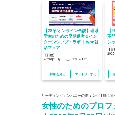
オンライン】人気企業
【28卒/オンライン合説】理系
【2
ける＜OB・OG座
学生のための早期選考＆イン
不
＞type就活フェア
ターンシップ・ラボ ｜type就
シッ
活フェア
【日
(金)10:00～12:45
2026
【日程】
(金)15:00～17:45
2026年10月3日(土)09:00～17:15
る
エントリーする
詳細を見る
エントリーする
リーディングカンパニーの現役女性社員に聞
女性のためのプロフ