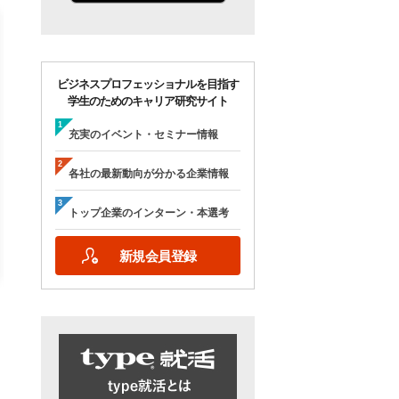
ビジネスプロフェッショナルを目指す
学生のためのキャリア研究サイト
【28卒/オンライン合説】エン
【28卒/オンライン】人
ジニア志望者のための早期選
の本音が聞ける＜理系学
充実のイベント・セミナー情報
考＆インターンシップ・ラボ
ためのOB・OG座談会＞ty
｜type就活フェア
就活フェア
各社の最新動向が分かる企業情報
【日程】
【日程】
2026年10月24日(土)09:00～17:15
2026年9月19日(土)10:00～12:45
トップ企業のインターン・本選考
2026年9月19日(土)15:00～17:45
新規会員登録
詳細を見る
エントリーする
詳細を見る
エントリー