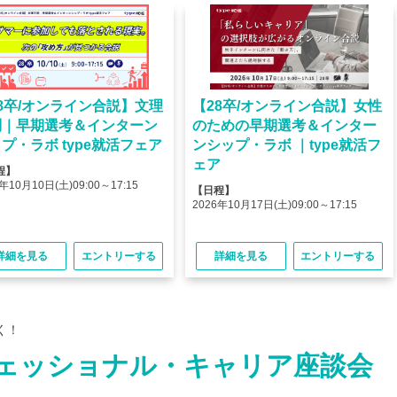
8卒/オンライン合説】文理
【28卒/オンライン合説】女性
問｜早期選考＆インターン
のための早期選考＆インター
プ・ラボ type就活フェア
ンシップ・ラボ ｜type就活フ
ェア
程】
年10月10日(土)09:00～17:15
【日程】
2026年10月17日(土)09:00～17:15
詳細を見る
エントリーする
詳細を見る
エントリーする
く！
ェッショナル・キャリア座談会