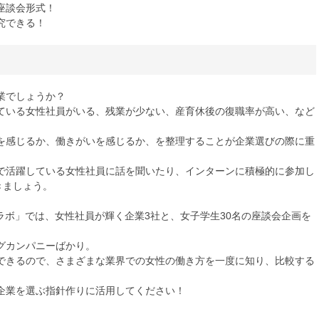
座談会形式！
究できる！
業でしょうか？
ている女性社員がいる、残業が少ない、産育休後の復職率が高い、など
を感じるか、働きがいを感じるか、を整理することが企業選びの際に重
で活躍している女性社員に話を聞いたり、インターンに積極的に参加し
きましょう。
・ラボ」では、女性社員が輝く企業3社と、女子学生30名の座談会企画を
グカンパニーばかり。
できるので、さまざまな業界での女性の働き方を一度に知り、比較する
企業を選ぶ指針作りに活用してください！