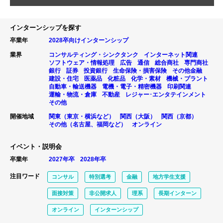
インターンシップを探す
卒業年
2028卒向けインターンシップ
業界
コンサルティング・シンクタンク
インターネット関連
ソフトウェア・情報処理
広告
通信
総合商社
専門商社
銀行
証券
投資銀行
生命保険・損害保険
その他金融
建設・住宅
医薬品
化粧品
化学・素材
機械・プラント
自動車・輸送機器
電機・電子・精密機器
印刷関連
運輸・物流・倉庫
不動産
レジャー･エンタテインメント
その他
開催地域
関東（東京・横浜など）
関西（大阪）
関西（京都）
その他（名古屋、福岡など）
オンライン
イベント・説明会
卒業年
2027年卒
2028年卒
注目ワード
コンサル
特別選考
金融
地方学生支援
面接対策
非公開求人
理系
長期インターン
オンライン
インターンシップ