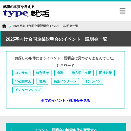
就職の本質を考える
toggl
navig
2025卒向け合同企業説明会イベント・説明会一覧
2025卒向け合同企業説明会のイベント・説明会一覧
お探しの条件に合うイベント・説明会は見つかりませんでした。
注目ワード
コンサル
特別選考
金融
地方学生支援
面接対策
非公開求人
理系
長期インターン
オンライン
インターンシップ
全てのイベント・説明会を見る
イベント・説明会の検索条件を変更する