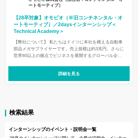
ートモーティブ）
【28卒対象】オモビオ（※旧コンチネンタル・オ
ートモーティブ）／2daysインターンシップ＜
Technical Academy＞
【弊社について】 私たちはドイツに本社を構える自動車
部品メガサプライヤーです。売上規模は約3兆円。さらに
世界80以上の拠点でビジネスを展開するグローバル企業
です。2025年9月18日にコンチネンタルから独立し、新
会社 AUMOVIO SE（オモビオ エスイー） としてドイツ
詳細を見る
で上場しました。日本法人も合わせて「AUMOVIO（オモ
ビオ）」へ名称を変更し、新たなブランドのもとで始動
しています。オモビオは、SDV（ソフトウェア・ディフ
ァインド・ビークル）に向けた電子製品や、高度なモビ
リティソリューションを通じて、Safe, Exciting,
Connected and Autonomousの実現を目指します。 実際
検索結果
にイベントへご参加いただき、弊社の仕事はもちろん、
カルチャーを体験いただければと思っております。
インターンシップのイベント・説明会一覧