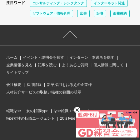
注目ワード
コンサルティング・シンクタンク
インターネット関連
ソフトウェア・情報処理
広告
証券
面接確約
ホーム
イベント・説明会を探す
インターン・本選考を探す
企業情報を見る
記事を読む
よくあるご質問
個人情報に関して
サイトマップ
会社概要
採用情報
新卒採用をお考えの企業様
人材紹介サービスの取扱い職種の範囲の明示
転職type
女の転職type
type転職エージェント
type女性の転職エージェント
20’s type
type IT派遣
Direct type