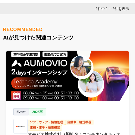
2件中 1 ～2件を表示
RECOMMENDED
AIが見つけた関連コンテンツ
Event
2028卒
ソフトウェア・情報処理
自動車・輸送機器
電機・電子・精密機器
オモビオ株式会社（旧社名：コンチネンタル・オ