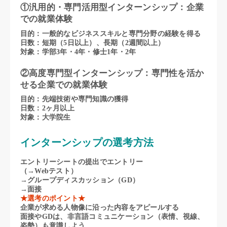
①汎用的・専門活用型インターンシップ：企業
での就業体験
目的：一般的なビジネススキルと専門分野の経験を得る
日数：短期（5日以上）、長期（2週間以上）
対象：学部3年・4年・修士1年・2年
②高度専門型インターンシップ：専門性を活か
せる企業での就業体験
目的：先端技術や専門知識の獲得
日数：2ヶ月以上
対象：大学院生
インターンシップの選考方法
エントリーシートの提出でエントリー
（→Webテスト）
→グループディスカッション（GD）
→面接
★選考のポイント★
企業が求める人物像に沿った内容をアピールする
面接やGDは、非言語コミュニケーション（表情、視線、
姿勢）も意識しよう