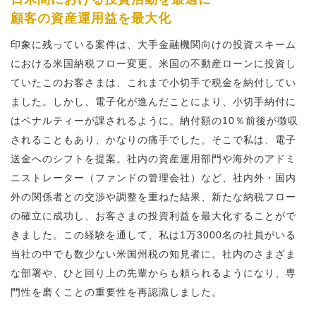
顧客の資産運用益を最大化
印象に残っている案件は、大手金融機関向けの投資スキーム
における米国納税フロー変更。米国の不動産ローンに投資し
ていたこのお客さまは、これまで小切手で税金を納付してい
ました。しかし、電子化が進んだことにより、小切手納付に
はペナルティーが課されるように。納付額の10％前後が徴収
されることもあり、かなりの痛手でした。そこで私は、電子
送金へのシフトを提案。社内の資産運用部門や海外のアドミ
ニストレーター（ファンドの管理会社）など、社内外・国内
外の関係者との交渉や調整を重ねた結果、新たな納税フロー
の確立に成功し、お客さまの投資利益を最大化することがで
きました。この経験を通して、私は1万3000名の社員がいる
当社の中でも数少ない米国州税の知見者に。社内のさまざま
な部署や、ひと回り上の先輩からも頼られるようになり、専
門性を磨くことの重要性を再認識しました。