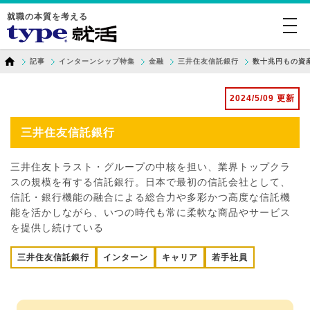
就職の本質を考える
togg
navi
記事
インターンシップ特集
金融
三井住友信託銀行
数十兆円もの資
2024/5/09 更新
三井住友信託銀行
三井住友トラスト・グループの中核を担い、業界トップクラ
スの規模を有する信託銀行。日本で最初の信託会社として、
信託・銀行機能の融合による総合力や多彩かつ高度な信託機
能を活かしながら、いつの時代も常に柔軟な商品やサービス
を提供し続けている
三井住友信託銀行
インターン
キャリア
若手社員