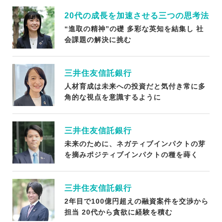
20代の成長を加速させる三つの思考法
“進取の精神”の礎 多彩な英知を結集し 社
会課題の解決に挑む
三井住友信託銀行
人材育成は未来への投資だと気付き常に多
角的な視点を意識するように
三井住友信託銀行
未来のために、ネガティブインパクトの芽
を摘みポジティブインパクトの種を蒔く
三井住友信託銀行
2年目で100億円超えの融資案件を交渉から
担当 20代から貪欲に経験を積む