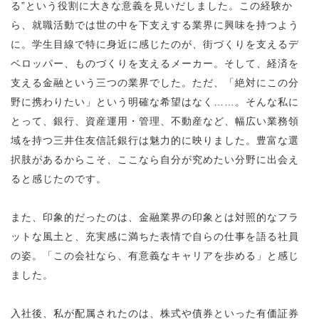
る”という役割に大きな意義を見いだしました。この経験か
ら、就職活動では世の中を下支えする業界に興味を持つよう
に。学生目線で特に身近に感じたのが、街づくりを支えるデ
ベロッパー、ものづくりを支えるメーカー。そして、経済を
支える金融という三つの業界でした。ただ、「絶対にこの分
野に携わりたい」という明確な希望はなく……。そんな私に
とって、銀行、資産運用・管理、不動産など、幅広い業務領
域を持つ三井住友信託銀行は魅力的に映りました。豊富な選
択肢があるからこそ、ここなら自分が究めたい分野に出会え
ると感じたのです。
また、印象的だったのは、金融業界の印象とは対照的なフラ
ットな風土と、充実感に満ちた表情で自らの仕事を語る社員
の姿。「この会社なら、有意義なキャリアを歩める」と感じ
ました。
入社後、私が配属されたのは、株式や債券といった有価証券