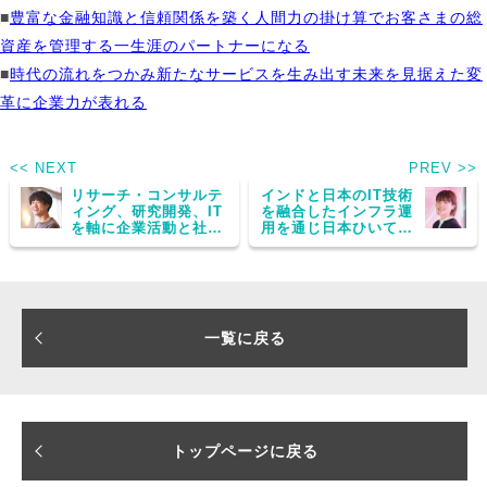
■
豊富な金融知識と信頼関係を築く人間力の掛け算でお客さまの総
資産を管理する一生涯のパートナーになる
■
時代の流れをつかみ新たなサービスを生み出す未来を見据えた変
革に企業力が表れる
<< NEXT
PREV >>
リサーチ・コンサルテ
インドと日本のIT技術
ィング、研究開発、IT
を融合したインフラ運
を軸に企業活動と社会
用を通じ日本ひいては
課題解決に広く貢献で
世界の社会インフラを
きる
支える実感を得た
一覧に戻る
トップページに戻る