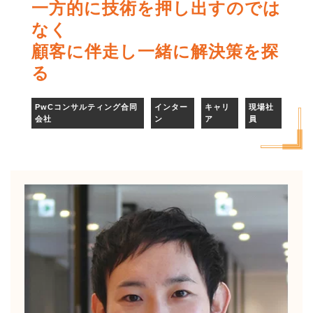
一方的に技術を押し出すのでは
なく
顧客に伴走し一緒に解決策を探
る
PwCコンサルティング合同
インター
キャリ
現場社
会社
ン
ア
員