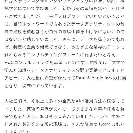
私は大学でプログラミングやウェブアプリの作成、統計、機
械学習について学びました。初めはその知識を活かした仕事
をと考えましたが、一生涯プログラマーでいたいというより
は、当時ホットワードでもあったデータアナリティクスの分
野で経験を積むほうが自分の市場価値を上げるにはいいので
はないかと感じていました。さらに、データを扱うのであれ
ば、特定の企業や組織ではなく、さまざまな業界のデータに
触れられるコンサルティングファームに行きたいと考え、
PwCコンサルティングを志望したのです。面接では「大学で
学んだ知識をデータアナリティクス分野で貢献できます」と
アピール。入社後は希望がかなってData & Analyticへの配属
となり、現在に至っています。
入社当初は、今以上に多くの企業がAIの活用方法を模索して
いました。技術の素養があれば、さまざまな企業の課題を解
決できるだろう。私はそう見込んでいました。しかし実際に
任された製造業の支援の現場は、そんな簡単なものではあり
ませんでした。