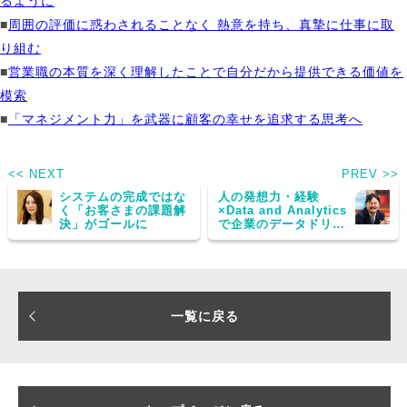
るように
■
周囲の評価に惑わされることなく 熱意を持ち、真摯に仕事に取
り組む
■
営業職の本質を深く理解したことで自分だから提供できる価値を
模索
■
「マネジメント力」を武器に顧客の幸せを追求する思考へ
<< NEXT
PREV >>
システムの完成ではな
人の発想力・経験
く「お客さまの課題解
×Data and Analytics
決」がゴールに
で企業のデータドリブ
ンな経営を実現に導く
一覧に戻る