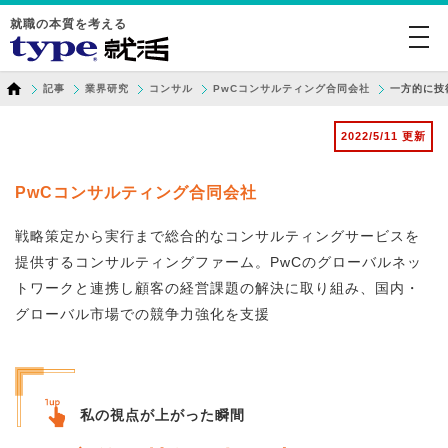
就職の本質を考える
togg
navi
記事
業界研究
コンサル
PwCコンサルティング合同会社
一方的に技
2022/5/11 更新
PwCコンサルティング合同会社
戦略策定から実行まで総合的なコンサルティングサービスを
提供するコンサルティングファーム。PwCのグローバルネッ
トワークと連携し顧客の経営課題の解決に取り組み、国内・
グローバル市場での競争力強化を支援
私の視点が上がった瞬間