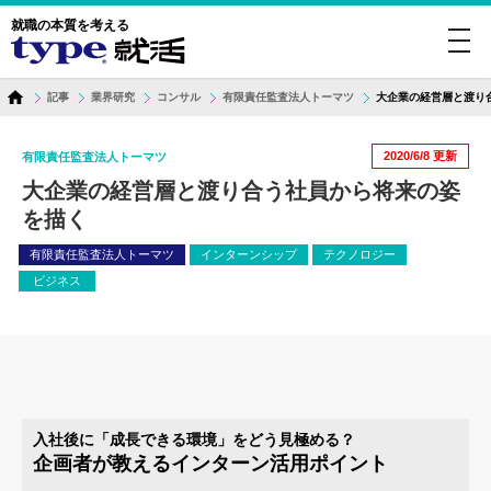
就職の本質を考える
toggl
navig
記事
業界研究
コンサル
有限責任監査法人トーマツ
大企業の経営層と渡り
2020/6/8
更新
有限責任監査法人トーマツ
大企業の経営層と渡り合う社員から将来の姿
を描く
有限責任監査法人トーマツ
インターンシップ
テクノロジー
ビジネス
入社後に「成長できる環境」をどう見極める？
企画者が教えるインターン活用ポイント