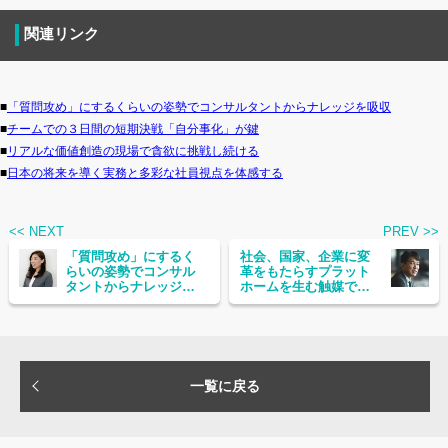
関連リンク
■
「質問攻め」にするくらいの姿勢でコンサルタントからナレッジを吸収
■
チームでの３日間の短期決戦「自分事化」が鍵
■
リアルな価値創造の現場で貪欲に挑戦し続ける
■
日本の将来を導く実務と多彩な社員視点を体感する
<< NEXT
PREV >>
「質問攻め」にするく
社会、国家、企業に変
らいの姿勢でコンサル
革をもたらすプラット
タントからナレッジを
ホームを生む触媒であ
吸収
れ
一覧に戻る