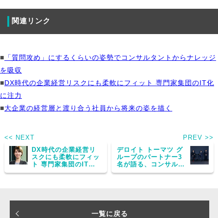
関連リンク
■
「質問攻め」にするくらいの姿勢でコンサルタントからナレッジ
を吸収
■
DX時代の企業経営リスクにも柔軟にフィット 専門家集団のIT化
に注力
■
大企業の経営層と渡り合う社員から将来の姿を描く
<< NEXT
PREV >>
DX時代の企業経営リ
デロイト トーマツ グ
スクにも柔軟にフィッ
ループのパートナー3
ト 専門家集団のIT化
名が語る、コンサルテ
に注力
ィングビジネスの最前
線
一覧に戻る