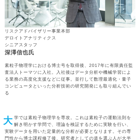
リスクアドバイザリー事業本部
デロイトアナリティクス
シニアスタッフ
深澤信也
氏
素粒子物理学における博士号を取得後、2017年に有限責任監
査法人トーマツに入社。入社後はデータ分析や機械学習によ
る業務の高度化支援などに従事。並行して数理最適化・量子
コンピュータといった分析技術の研究開発にも取り組んでい
る
大学では素粒子物理学を専攻。これは素粒子の運動法則を
解き明かす学問で、理論を検証するために実験を行い、
実験データを用いた定量的な分析が必要となります。その専
門性から博士課程修了後、研究者としての道を選ぶ人が大半