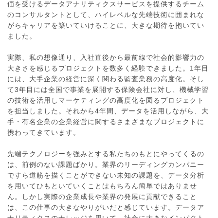
価を受けるデータアナリティクスサービスを提供するチーム
のコンサルタントとして、ハイレベルな先端技術に囲まれな
がらキャリアを築いていけることに、大きな期待を抱いてい
ました。
実際、私の想像通り、入社直後から最前線で社会的影響力の
大きさを感じるプロジェクトを数多く経験できました。1年目
には、大手企業の経営に深く関わる監査業務の高度化。そし
て3年目には全国で事業を展開する保険会社に対し、機械学習
の技術を活用しマーケティングの高度化を図るプロジェクト
を担当しました。それから4年間、データを活用しながら、大
手・有名企業の企業経営に関するさまざまなプロジェクトに
携わってきています。
先端テクノロジーを強みとする私たちのもとにやってくるの
は、前例のない課題ばかり。業界のリーディングカンパニー
ですら道筋を描くことができない未知の課題を、データ分析
を用いてひもといていくことはもちろん簡単ではありませ
ん。しかし実際の企業成長や業界の発展に貢献できること
は、この仕事の大きなやりがいだと感じています。データア
ナリティクスのナレッジを用いて、社会に大きなインパクト