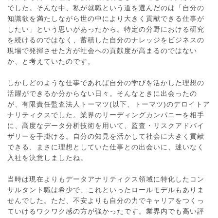
でした。そんな中、私が就職という道を選んだのは「自分の
知識欲を満たしながら世の中により大きく貢献できる仕事が
したい」という思いがあったから。特定の分野における研究
を続けるのではなく、蓄積した自分のナレッジをビジネスの
現場で発揮させた方が社会への貢献度が高まるのではない
か、と考えていたのです。
しかしどのような仕事であれば自分の学びを活かした理想の
活躍ができるか分からない日々。そんなときに出会ったの
が、有限責任監査法人トーマツ(以下、トーマツ)のデロイトア
ナリティクスでした。業界のリーディングカンパニーを相手
に、高度なデータ分析技術を用いて、監査・リスクアドバイ
ザリーを手掛ける。自分の知見を活かして社会に大きく貢献
できる、まさに理想としていた仕事との出会いに、迷いなく
入社を決意しましたね。
当時は現在よりもデータアナリティクス領域に特化したコン
サルタント職は希少で、これといったロールモデルもありま
せんでした。ただ、不安よりも自分の力でキャリアをつくっ
ていけるワクワク感の方が強かったです。業界内でも高い評