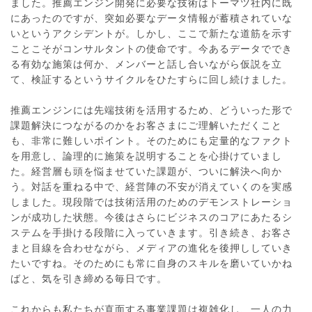
ました。推薦エンジン開発に必要な技術はトーマツ社内に既
にあったのですが、突如必要なデータ情報が蓄積されていな
いというアクシデントが。しかし、ここで新たな道筋を示す
ことこそがコンサルタントの使命です。今あるデータででき
る有効な施策は何か、メンバーと話し合いながら仮説を立
て、検証するというサイクルをひたすらに回し続けました。
推薦エンジンには先端技術を活用するため、どういった形で
課題解決につながるのかをお客さまにご理解いただくこと
も、非常に難しいポイント。そのためにも定量的なファクト
を用意し、論理的に施策を説明することを心掛けていまし
た。経営層も頭を悩ませていた課題が、ついに解決へ向か
う。対話を重ねる中で、経営陣の不安が消えていくのを実感
しました。現段階では技術活用のためのデモンストレーショ
ンが成功した状態。今後はさらにビジネスのコアにあたるシ
ステムを手掛ける段階に入っていきます。引き続き、お客さ
まと目線を合わせながら、メディアの進化を後押ししていき
たいですね。そのためにも常に自身のスキルを磨いていかね
ばと、気を引き締める毎日です。
これからも私たちが直面する事業課題は複雑化し、一人の力