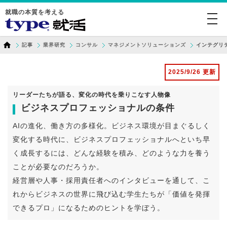
就職の本質を考える
togg
navi
記事
業界研究
コンサル
マネジメントソリューションズ
インテグリ
2025/9/26 更新
リーダーたちが語る、変化の時代を乗りこなす人物像
ビジネスプロフェッショナルの条件
AIの進化、働き方の多様化。ビジネス環境が目まぐるしく
変化する時代に、ビジネスプロフェッショナルへといち早
く成長するには、どんな経験を積み、どのような力を養う
ことが必要なのだろうか。
経営層や人事・採用責任者へのインタビューを通して、こ
れからビジネスの世界に飛び込む学生たちが「価値を発揮
できるプロ」になるためのヒントを学ぼう。