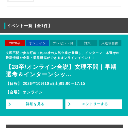
イベント一覧【全1件】
2028卒
オンライン
プレゼント付
対策
入退場自由
文理不問で参加可能！約28社の人気企業が登壇し、インターン・本選考の
最新情報や企業・業界研究ができるオンラインイベント！
【28卒/オンライン合説】文理不問｜早期
選考＆インターンシッ
…
【日程】
2026年10月10日(土)09:00～17:15
【会場】
オンライン
詳細を見る
エントリーする