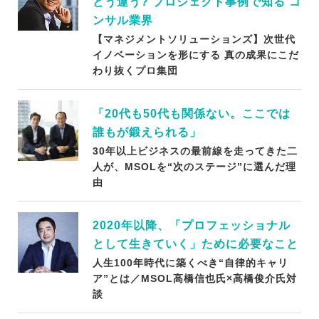
どう違う? プロジェクト事例で知る コ
ンサル業界
【マネジメントソリューションズ】次世代
イノベーションを形にする 真の成果にこだ
わり抜くプロ集団
「20代も50代も関係ない。ここでは
誰もが鍛えられる」
30年以上ビジネスの最前線を走ってきた二
人が、MSOLを“次のステージ”に選んだ理
由
2020年以降、「プロフェッショナル
として生きていく」ために必要なこと
人生100年時代に築くべき“自律的キャリ
ア”とは／MSOL高橋信也氏×高橋俊介氏対
談