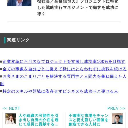
役社長／高橋信也氏】プロジェクトに特化
した戦略実行マネジメントで顧客を成功に
導く
関連リンク
■
企業変革に不可欠なプロジェクトを支援し成功率100%を目指す
■
全ての事象を自分ごとに捉えて枠にはとらわれずに挑戦を続ける
■
お客さまのこまりごとを解決する専門性と人間力を兼ね備えた人
財
■
特定のスキルや領域に依存せずビジネスを成功へと導ける人
<< NEXT
PREV >>
人や組織の可能性を引
不確実な市場をチャン
き出し自身の介在を通
スと捉え新しい価値を
じて成長に貢献するこ
創造できる人材に