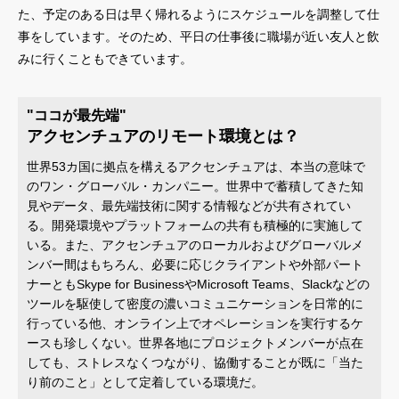
た、予定のある日は早く帰れるようにスケジュールを調整して仕
事をしています。そのため、平日の仕事後に職場が近い友人と飲
みに行くこともできています。
"ココが最先端"
アクセンチュアのリモート環境とは？
世界53カ国に拠点を構えるアクセンチュアは、本当の意味で
のワン・グローバル・カンパニー。世界中で蓄積してきた知
見やデータ、最先端技術に関する情報などが共有されてい
る。開発環境やプラットフォームの共有も積極的に実施して
いる。また、アクセンチュアのローカルおよびグローバルメ
ンバー間はもちろん、必要に応じクライアントや外部パート
ナーともSkype for BusinessやMicrosoft Teams、Slackなどの
ツールを駆使して密度の濃いコミュニケーションを日常的に
行っている他、オンライン上でオペレーションを実行するケ
ースも珍しくない。世界各地にプロジェクトメンバーが点在
しても、ストレスなくつながり、協働することが既に「当た
り前のこと」として定着している環境だ。