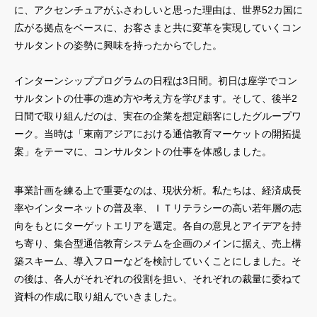
に、アクセンチュアがふさわしいと思った理由は、世界52カ国に
広がる拠点をベースに、お客さまと共に変革を実現していくコン
サルタントの姿勢に興味を持ったからでした。
インターンシッププログラムの日程は3日間。初日は座学でコン
サルタントの仕事の進め方や考え方を学びます。そして、後半2
日間で取り組んだのは、実在の企業を想定顧客にしたグループワ
ーク。当時は「東南アジアにおける通信教育マーケットの開拓提
案」をテーマに、コンサルタントの仕事を体感しました。
事業計画を練る上で重要なのは、現状分析。私たちは、経済成長
率やインターネットの普及率、ＩＴリテラシーの高い若年層の志
向をもとにターゲットエリアを選定。各自の意見とアイデアを持
ち寄り、集合型通信教育システムを企画のメインに据え、売上構
築スキーム、導入フローなどを検討していくことにしました。そ
の後は、各人がそれぞれの役割を担い、それぞれの裁量に委ねて
資料の作成に取り組んでいきました。