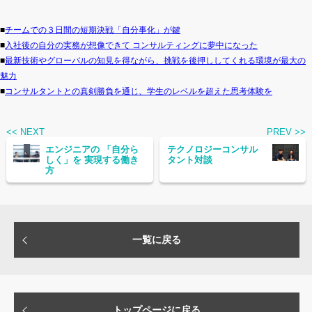
■
チームでの３日間の短期決戦「自分事化」が鍵
■
入社後の自分の実務が想像できて コンサルティングに夢中になった
■
最新技術やグローバルの知見を得ながら、挑戦を後押ししてくれる環境が最大の
魅力
■
コンサルタントとの真剣勝負を通じ、学生のレベルを超えた思考体験を
<< NEXT
PREV >>
エンジニアの 「自分ら
テクノロジーコンサル
しく」を 実現する働き
タント対談
方
一覧に戻る
トップページに戻る