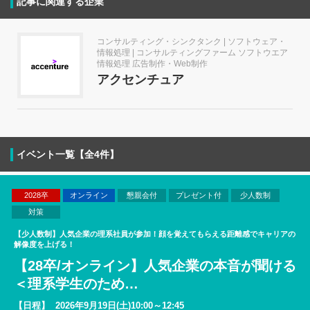
記事に関連する企業
コンサルティング・シンクタンク | ソフトウェア・
情報処理 | コンサルティングファーム ソフトウエア
情報処理 広告制作・Web制作
アクセンチュア
イベント一覧【全4件】
2028卒
オンライン
懇親会付
プレゼント付
少人数制
対策
【少人数制】人気企業の理系社員が参加！顔を覚えてもらえる距離感でキャリアの
解像度を上げる！
【28卒/オンライン】人気企業の本音が聞ける
＜理系学生のため
…
【日程】
2026年9月19日(土)10:00～12:45