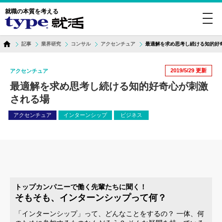
就職の本質を考える
toggl
navig
記事
業界研究
コンサル
アクセンチュア
最適解を求め思考し続ける知的好
2019/5/29
更新
アクセンチュア
最適解を求め思考し続ける知的好奇心が刺激
される場
アクセンチュア
インターンシップ
ビジネス
トップカンパニーで働く先輩たちに聞く！
そもそも、インターンシップって何？
「インターンシップ」って、どんなことをするの？ 一体、何