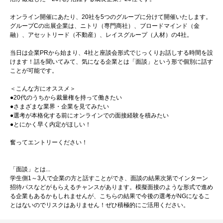
オンライン開催にあたり、20社を5つのグループに分けて開催いたします。
グループCの出展企業は、ニトリ（専門商社）、ブロードマインド（金
融）、アセットリード（不動産）、レイスグループ（人材）の4社。
当日は企業PRから始まり、4社と座談会形式でじっくりお話しする時間を設
けます！話を聞いてみて、気になる企業とは「面談」という形で個別に話す
ことが可能です。
＜こんな方にオススメ＞
●20代のうちから裁量権を持って働きたい
●さまざまな業界・企業を見てみたい
●選考が本格化する前にオンラインでの面接経験を積みたい
●とにかく早く内定がほしい！
奮ってエントリーください！
「面談」とは...
学生側1～3人で企業の方と話すことができ、面談の結果次第でインターン
招待パスなどがもらえるチャンスがあります。模擬面接のような形式で進め
る企業もあるかもしれませんが、こちらの結果で今後の選考がNGになるこ
とはないのでリスクはありません！ぜひ積極的にご活用ください。