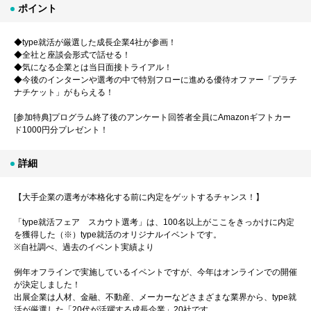
ポイント
◆type就活が厳選した成長企業4社が参画！
◆全社と座談会形式で話せる！
◆気になる企業とは当日面接トライアル！
◆今後のインターンや選考の中で特別フローに進める優待オファー「プラチ
ナチケット」がもらえる！
[参加特典]プログラム終了後のアンケート回答者全員にAmazonギフトカー
ド1000円分プレゼント！
詳細
【大手企業の選考が本格化する前に内定をゲットするチャンス！】
「type就活フェア スカウト選考」は、100名以上がここをきっかけに内定
を獲得した（※）type就活のオリジナルイベントです。
※自社調べ、過去のイベント実績より
例年オフラインで実施しているイベントですが、今年はオンラインでの開催
が決定しました！
出展企業は人材、金融、不動産、メーカーなどさまざまな業界から、type就
活が厳選した「20代が活躍する成長企業」20社です。