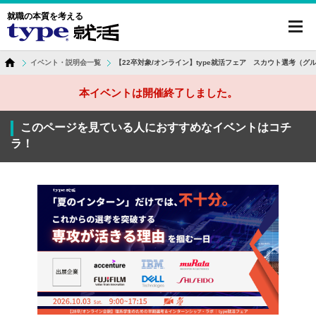
就職の本質を考える
toggl
navig
イベント・説明会一覧
【22卒対象/オンライン】type就活フェア スカウト選考（グ
本イベントは開催終了しました。
このページを見ている人におすすめなイベントはコチ
ラ！