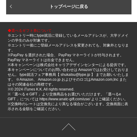
トップページに戻る
◆選べるギフト券について
※エントリー時にtype就活に登録しているメールアドレスが、大学ドメイ
ンの学生のみが対象です。
※エントリー後にご登録メールアドレスを変更されても、対象外となりま
す。
※PayPay を選択された場合、 PayPay マネーライトが付与されます。
PayPay マネーライトは出金できません。
※本キャンペーンは株式会社キャリアデザインセンターによる提供です。
本キャンペーンについてのお問い合わせは Amazonではお受けしておりま
せん。 type就活フェア事務局【 shukatsu@type.jp 】 までお願いいたしま
す。 ※Amazon、 Amazon.co.jp およびそのロゴはAmazon.com,Inc また
はその関連会社の商標です。
※©️ 2024 iTunes K.K. All rights reserved.
※「選べる e GIFT 」より交換商品をお選びいただけます。「選べるe
GIFT 」については https://www.anatc-gift.com/use/ よりご確認ください。
※交換時のレートは交換先により異なる場合がございます。交換画面に表
示される金額をご確認ください。