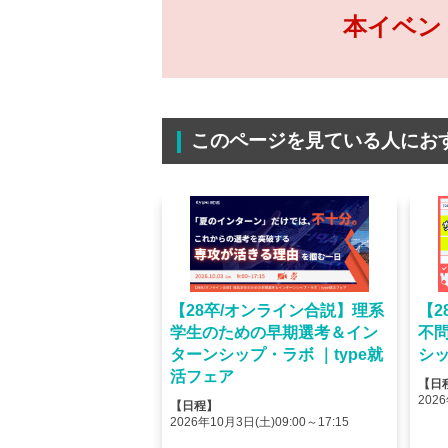
本イベン
このページを見ている人にお
オンライン】人気企業
【28卒/オンライン合説】理系
【2
ける＜OB・OG座
学生のための早期選考＆イン
不
＞type就活フェア
ターンシップ・ラボ ｜type就
シッ
活フェア
【日
(金)10:00～12:45
2026
【日程】
(金)15:00～17:45
2026年10月3日(土)09:00～17:15