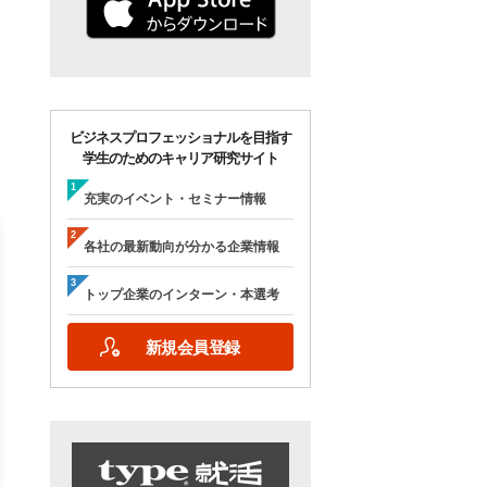
ビジネスプロフェッショナルを目指す
学生のためのキャリア研究サイト
充実のイベント・セミナー情報
各社の最新動向が分かる企業情報
トップ企業のインターン・本選考
【28卒/オンライン合説】エン
【28卒/オンライン】人
新規会員登録
ジニア志望者のための早期選
の本音が聞ける＜理系学
考＆インターンシップ・ラボ
ためのOB・OG座談会＞ty
｜type就活フェア
就活フェア
【日程】
【日程】
2026年10月24日(土)09:00～17:15
2026年9月19日(土)10:00～12:45
2026年9月19日(土)15:00～17:45