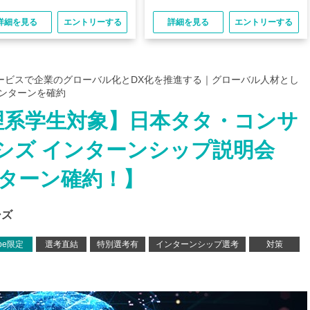
詳細を見る
エントリーする
詳細を見る
エントリーする
ービスで企業のグローバル化とDX化を推進する｜グローバル人材とし
インターンを確約
 理系学生対象】日本タタ・コンサ
シズ インターンシップ説明会
ンターン確約！】
シズ
ype限定
選考直結
特別選考有
インターンシップ選考
対策