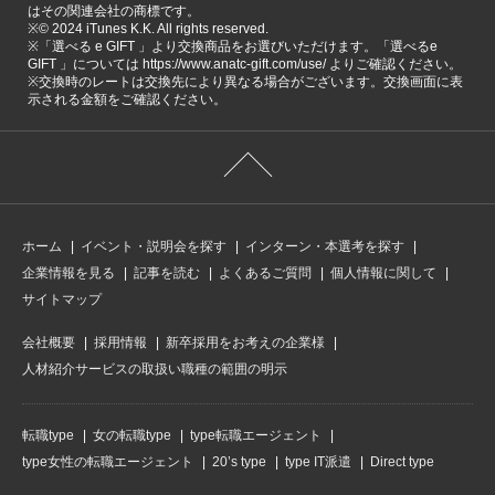
はその関連会社の商標です。
※©️ 2024 iTunes K.K. All rights reserved.
※「選べる e GIFT 」より交換商品をお選びいただけます。「選べるe
GIFT 」については https://www.anatc-gift.com/use/ よりご確認ください。
※交換時のレートは交換先により異なる場合がございます。交換画面に表
示される金額をご確認ください。
ホーム
イベント・説明会を探す
インターン・本選考を探す
企業情報を見る
記事を読む
よくあるご質問
個人情報に関して
サイトマップ
会社概要
採用情報
新卒採用をお考えの企業様
人材紹介サービスの取扱い職種の範囲の明示
転職type
女の転職type
type転職エージェント
type女性の転職エージェント
20’s type
type IT派遣
Direct type