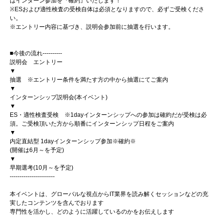
はインターン参加を『確約』いたします！
※ESおよび適性検査の受検自体は必須となりますので、必ずご受検くださ
い。
※エントリー内容に基づき、説明会参加前に抽選を行います。
■今後の流れ----------
説明会 エントリー
▼
抽選 ※エントリー条件を満たす方の中から抽選にてご案内
▼
インターンシップ説明会(本イベント)
▼
ES・適性検査受検 ※1dayインターンシップへの参加は確約だが受検は必
須。ご受検頂いた方から順番にインターンシップ日程をご案内
▼
内定直結型 1dayインターンシップ参加※確約※
(開催は6月～を予定)
▼
早期選考(10月～を予定)
-----------------------
本イベントは、グローバルな視点からIT業界を読み解くセッションなどの充
実したコンテンツを含んでおります
専門性を活かし、どのように活躍しているのかをお伝えします