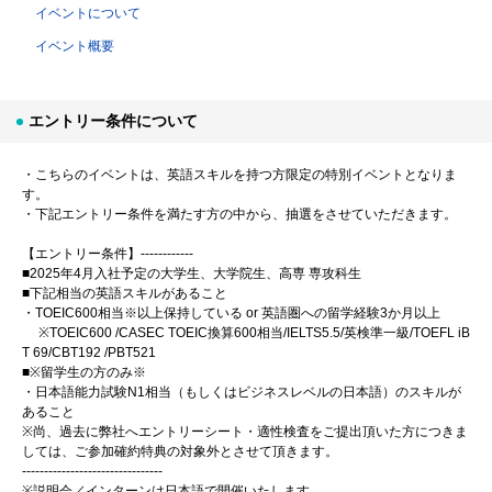
イベントについて
イベント概要
エントリー条件について
・こちらのイベントは、英語スキルを持つ方限定の特別イベントとなりま
す。
・下記エントリー条件を満たす方の中から、抽選をさせていただきます。
【エントリー条件】------------
■2025年4月入社予定の大学生、大学院生、高専 専攻科生
■下記相当の英語スキルがあること
・TOEIC600相当※以上保持している or 英語圏への留学経験3か月以上
※TOEIC600 /CASEC TOEIC換算600相当/IELTS5.5/英検準一級/TOEFL iB
T 69/CBT192 /PBT521
■※留学生の方のみ※
・日本語能力試験N1相当（もしくはビジネスレベルの日本語）のスキルが
あること
※尚、過去に弊社へエントリーシート・適性検査をご提出頂いた方につきま
しては、ご参加確約特典の対象外とさせて頂きます。
--------------------------------
※説明会／インターンは日本語で開催いたします。