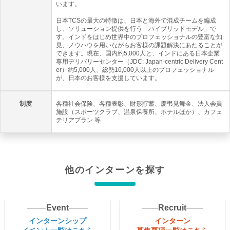
います。
日本TCSの最大の特徴は、日本と海外で混成チームを編成
し、ソリューション提供を行う「ハイブリッドモデル」で
す。インドをはじめ世界中のプロフェッショナルの豊富な知
見、ノウハウを用いながらお客様の課題解決にあたることが
できます。現在、国内約5,000人と、インドにある日本企業
専用デリバリーセンター（JDC: Japan-centric Delivery Cent
er）約5,000人、総勢10,000人以上のプロフェッショナル
が、日本のお客様を支援しています。
制度
各種社会保険、各種表彰、財形貯蓄、慶弔見舞金、法人会員
施設（スポーツクラブ、温泉保養所、ホテルほか）、カフェ
テリアプラン 等
他のインターンを探す
Event
Recruit
インターンシップ
インターン