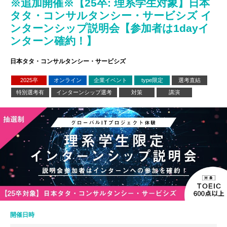
※追加開催※【25卒: 理系学生対象】日本
タタ・コンサルタンシー・サービシズ イ
ンターンシップ説明会【参加者は1dayイ
ンターン確約！】
日本タタ・コンサルタンシー・サービシズ
2025卒
オンライン
企業イベント
type限定
選考直結
特別選考有
インターンシップ選考
対策
講演
開催日時