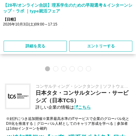
【28卒/オンライン合説】理系学生のための早期選考＆インターンシ
ップ・ラボ ｜type就活フェア
【日程】
2026年10月3日(土)09:00～17:15
詳細を見る
エントリーする
コンサルティング・シンクタンク | ソフトウェ
ア・情報処理
日本タタ・コンサルタンシー・サービ
シズ（日本TCS）
詳しい企業の情報は
こちら
※好評につき追加開催※業界最高水準のITサービスで企業のグローバル化と
DX化を推進する｜グローバル人材としてのキャリア形成を学べる｜参加者
は1dayインターンを確約