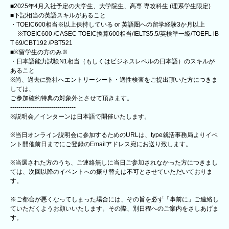
■2025年4月入社予定の大学生、大学院生、高専 専攻科生 (理系学生限定)
■下記相当の英語スキルがあること
・TOEIC600相当※以上保持している or 英語圏への留学経験3か月以上
※TOEIC600 /CASEC TOEIC換算600相当/IELTS5.5/英検準一級/TOEFL iB
T 69/CBT192 /PBT521
■※留学生の方のみ※
・日本語能力試験N1相当（もしくはビジネスレベルの日本語）のスキルが
あること
※尚、過去に弊社へエントリーシート・適性検査をご提出頂いた方につきま
しては、
ご参加確約特典の対象外とさせて頂きます。
--------------------------------
※説明会／インターンは日本語で開催いたします。
※当日オンライン説明会に参加するためのURLは、type就活事務局よりイベ
ント開催前日までにご登録のEmailアドレス宛にお送り致します。
※当選された方のうち、ご連絡無しに当日ご参加されなかった方につきまし
ては、次回以降のイベントへの振り替えは不可とさせていただいておりま
す。
※ご都合が悪くなってしまった場合には、その旨を必ず「事前に」ご連絡し
ていただくようお願いいたします。その際、別日程へのご案内をさしあげま
す。