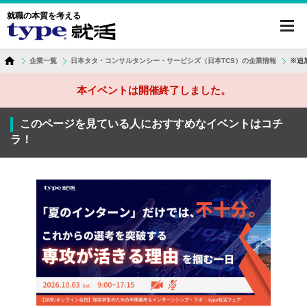
就職の本質を考える
toggl
navig
企業一覧
日本タタ・コンサルタンシー・サービシズ（日本TCS）の企業情報
※追
本イベントは開催終了しました。
このページを見ている人におすすめなイベントはコチ
ラ！