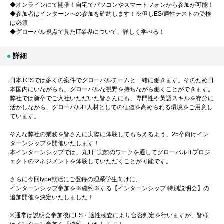
◆オンラインにて開催！自宅でパソコンやスマートフォンから参加が可能！
◆参加者はインターンへの参加を確約します！※但しES/適性テストの受検
は必須
◆グローバル視点で見たIT業界について、詳しく学べる！
詳細
日本TCSでは多くの案件でグローバルチームと一緒に働きます。そのため日
本国内にいながらも、グローバルな視野を持ちながら働くことができます。
弊社では新卒でご入社いただいた皆さんにも、専門性や英語スキルを存分に
活かしながら、グローバルIT人材としての価値を高められる環境をご用意し
ています。
そんな弊社の業務を皆さんに実際に体験してもらえるよう、25卒向けイン
ターンシップを開催いたします！
本インターンシップでは、丸1日実際のワークを通してグローバルITプロジ
ェクトのマネジメントを体験していただくことが可能です。
さらに今回type就活にご登録の理系学生向けに、
インターンシップ参加を※確約※する【インターンシップ 特別説明会】の
追加開催を決定いたしました！
※通常は説明会参加後にES・適性検査により合否判定を行いますが、皆様