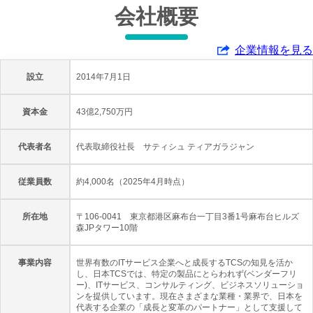
会社概要
企業情報を見る
設立
2014年7月1日
資本金
43億2,750万円
代表者名
代表取締役社長 サティシュ ティアガラジャン
従業員数
約4,000名（2025年4月時点）
所在地
〒106-0041 東京都港区麻布台一丁目3番1号麻布台ヒルズ
森JPタワー10階
事業内容
世界有数のITサービス企業へと成長するTCSの知見を活か
し、日本TCSでは、特定の製品にとらわれず(ベンダーフリ
ー)、ITサービス、コンサルティング、ビジネスソリューショ
ンを提供しています。現在さまざまな業種・業界で、日本を
代表する企業の「成長と変革のパートナー」として支援して