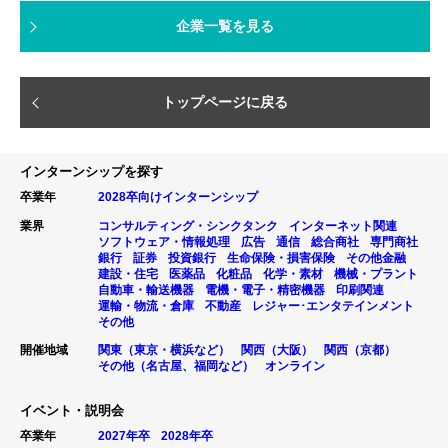
企業一覧を見る
トップページに戻る
インターンシップを探す
卒業年
2028卒向けインターンシップ
業界
コンサルティング・シンクタンク
インターネット関連
ソフトウェア・情報処理
広告
通信
総合商社
専門商社
銀行
証券
投資銀行
生命保険・損害保険
その他金融
建設・住宅
医薬品
化粧品
化学・素材
機械・プラント
自動車・輸送機器
電機・電子・精密機器
印刷関連
運輸・物流・倉庫
不動産
レジャー･エンタテインメント
その他
開催地域
関東（東京・横浜など）
関西（大阪）
関西（京都）
その他（名古屋、福岡など）
オンライン
イベント・説明会
卒業年
2027年卒
2028年卒