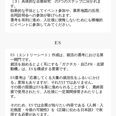
（３）具体的な企業研究 の3つのステップに分かれま
す。
効果的な手法としてイベント参加や、業界地図の活用、
合同説明会への参加が挙げられます。
選考を有利に進め、入社後に後悔しないためにも積極的
にイベントに参加してみてください。
ES
ES（エントリーシート）作成は、就活の選考における第
一関門です。
就活を始めるとよく耳にする「ガクチカ・自己PR・志望
動機」は、ESを構成する要素です。
ES選考は「応募してくる大量の就活生をふるいにかけ
る」意味もありますが、それだけではありません。
その後の面接はESを基に進められることが多く、最終面
接で使用されたり、入社後に一定期間保管されたりしま
す。
そのため、ESでは企業が知りたい内容である《人柄・入
社熱意・今後の可能性》を《正確に伝わる日本語》で表
現する必要があります。