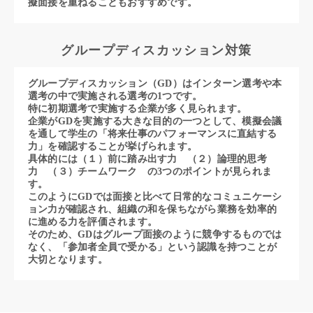
擬面接を重ねることもおすすめです。
グループディスカッション対策
グループディスカッション（GD）はインターン選考や本
選考の中で実施される選考の1つです。
特に初期選考で実施する企業が多く見られます。
企業がGDを実施する大きな目的の一つとして、模擬会議
を通して学生の「将来仕事のパフォーマンスに直結する
力」を確認することが挙げられます。
具体的には（１）前に踏み出す力 （２）論理的思考
力 （３）チームワーク の3つのポイントが見られま
す。
このようにGDでは面接と比べて日常的なコミュニケーシ
ョン力が確認され、組織の和を保ちながら業務を効率的
に進める力を評価されます。
そのため、GDはグループ面接のように競争するものでは
なく、「参加者全員で受かる」という認識を持つことが
大切となります。