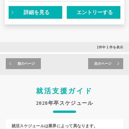
肢があるのか」
「機械学習や生成AIのようなアルゴリズムをどのようにビ
ジネスに結び付けているのか」
詳細を見る
エントリーする
「これからの時代、AIに代替されないエンジニアになるた
めには？」
日常にも様々なAIサービスが導入され始めた今、
就活を進める上で、このような悩みや疑問を抱えていませ
んか？
1件中 1 件を表示
こんな思いを持つ28卒の皆様を応援するべく、
通常アーカイブ配信をしない「コラボセミナー」を、期間
前のページ
次のページ
限定公開！
インターン選考や本選考では、
「なぜこの業界なのか」
「なぜうちの企業なのか」
就活支援ガイド
「なぜこの仕事がしたいのか」
この思いを伝えられないと選考を通過することは難しいで
2028年卒スケジュール
しょう。
今回配信するのは、ソニーとPKSHA Technologyの社員の
方に登壇いただいたセミナー。
AI時代のエンジニアに求められるスキルやマインド、そし
就活スケジュールは業界によって異なります。