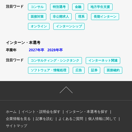
注目ワード
コンサル
特別選考
金融
地方学生支援
面接対策
非公開求人
理系
長期インターン
オンライン
インターンシップ
インターン・本選考
卒業年
2027年卒
2028年卒
注目ワード
コンサルティング・シンクタンク
インターネット関連
ソフトウェア・情報処理
広告
証券
面接確約
ホーム
イベント・説明会を探す
インターン・本選考を探す
企業情報を見る
記事を読む
よくあるご質問
個人情報に関して
サイトマップ