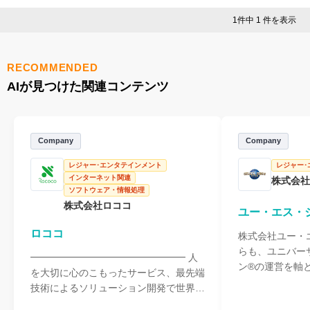
1件中 1 件を表示
RECOMMENDED
AIが見つけた関連コンテンツ
Company
Company
レジャー･エンタテインメント
レジャー･
インターネット関連
株式会社
ソフトウェア・情報処理
株式会社ロココ
ユー・エス・
ロココ
株式会社ユー・
らも、ユニバー
━━━━━━━━━━━━━━━━ 人
ン®の運営を軸
を大切に心のこもったサービス、最先端
である「世界の
技術によるソリューション開発で世界に
ーディングカン
向けて挑戦していきます