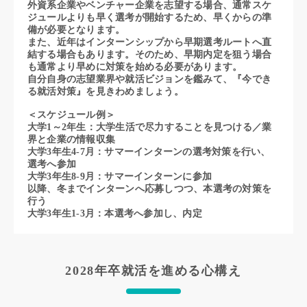
外資系企業やベンチャー企業を志望する場合、通常スケ
てキャリアをどのように磨くのかということについて2社
ジュールよりも早く選考が開始するため、早くからの準
対談形式でお話をいただきました。
備が必要となります。
また、近年はインターンシップから早期選考ルートへ直
お気軽にエントリーしてください！
結する場合もあります。そのため、早期内定を狙う場合
も通常より早めに対策を始める必要があります。
＜登壇企業＞
自分自身の志望業界や就活ビジョンを鑑みて、『今でき
◆ソニー
る就活対策』を見きわめましょう。
あらゆる領域で、世界を感動で満たすために。ソニーで
は、これまで培ってきた様々なテクノロジーとAI・クラウ
＜スケジュール例＞
ド技術を掛け合わせることで、新たなエンタテインメント
大学1～2年生：大学生活で尽力することを見つける／業
を創造し続けています。
界と企業の情報収集
大学3年生4-7月：サマーインターンの選考対策を行い、
◆PKSHA Technology
選考へ参加
東京大学の松尾研究室出身 上野山氏によって創業された、
大学3年生8-9月：サマーインターンに参加
AIソリューションの開発・AI SaaSの提供を行うテックカ
以降、冬までインターンへ応募しつつ、本選考の対策を
ンパニー。「未来のソフトウエアを形にする」というミッ
行う
大学3年生1-3月：本選考へ参加し、内定
ションのもと、社会課題を解決する多様なAIおよびAIエー
ジェントを提供しています。
2028年卒就活を進める心構え