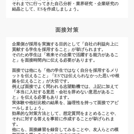
それまでに行ってきた自己分析・業界研究・企業研究の
結晶として、ESを作成しましょう。
面接対策
企業側が採用を実施する目的として「自社の利益向上に
貢献する学生を採用すること」が挙げられます。
そのため学生は「将来その企業で活躍する能力があるこ
と」を面接時間内に伝える必要があります。
面接では他にも「他の学生ではなく自分を採用するメリ
ットを伝えること」「ESでは伝えられなかった思いや根
拠を伝えること」が大切です。
例えば面接でよく問われる志望動機では、上記に加えて
「本当に入社する意思・会社を辞めない意思があるこ
と」を伝える必要もあります。
実体験や他社比較の結果を、論理性を持って面接でアピ
ールしましょう。
効果的な対策方法として、想定質問をまとめることや、
それに対する答えを事前に作成することが挙げられま
す。
他にも、面接練習を録音してみることや、友人らとの模