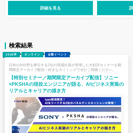
この大きな目標
━━━━━━━━━━━━━━━━ 海
視野を向け、戦
詳細を見る
外拠点もある当社は、企業が店舗での接
ャレンジする強
客や業務を効率化 するために使うスマ
ち、そして実行
ホやタブレット端末向きのアプリ開発、
要です。マーケ
ヘルプデスク、品質管理体制など、ITを
で、入社初年度
いろんな人が使いこなせるような 環境
ーとして大型案
づくりを支えています。近年では転売防
検索結果
グの実戦経験を
止に役立つ生体認証システムを 搭載し
事です。
2028卒
オンライン
企業イベント
た入退館管理システムの開発に力を入れ
ており、ライブ会場などで 使用されて
日本のAI分野を牽引する2社の現場社員が登壇した大好評セミナーを期
います！
間限定アーカイブ配信！好きなタイミングでぜひご視聴ください。
【特別セミナー／期間限定アーカイブ配信】ソニー
×PKSHAの現役エンジニアが語る、AIビジネス実装の
リアルとキャリアの描き方