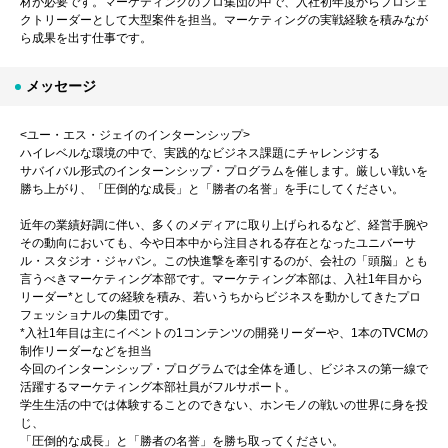
材が必要です。マーケティングのプロ集団の中で、入社初年度からプロジェ
クトリーダーとして大型案件を担当。マーケティングの実戦経験を積みなが
ら成果を出す仕事です。
メッセージ
<ユー・エス・ジェイのインターンシップ>
ハイレベルな環境の中で、実践的なビジネス課題にチャレンジする
サバイバル形式のインターンシップ・プログラムを催します。厳しい戦いを
勝ち上がり、「圧倒的な成長」と「勝者の名誉」を手にしてください。
近年の業績好調に伴い、多くのメディアに取り上げられるなど、経営手腕や
その動向においても、今や日本中から注目される存在となったユニバーサ
ル・スタジオ・ジャパン。この快進撃を牽引するのが、会社の「頭脳」とも
言うべきマーケティング本部です。マーケティング本部は、入社1年目から
リーダー*としての経験を積み、若いうちからビジネスを動かしてきたプロ
フェッショナルの集団です。
*入社1年目は主にイベントの1コンテンツの開発リーダーや、1本のTVCMの
制作リーダーなどを担当
今回のインターンシップ・プログラムでは全体を通し、ビジネスの第一線で
活躍するマーケティング本部社員がフルサポート。
学生生活の中では体験することのできない、ホンモノの戦いの世界に身を投
じ、
「圧倒的な成長」と「勝者の名誉」を勝ち取ってください。