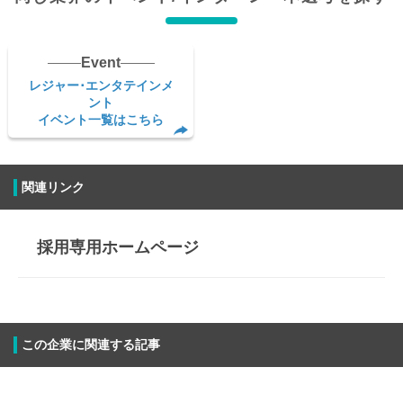
社員900名、アルバイト約8,300名（2016年3月時点）
所在地
Event
レジャー･エンタテインメ
〒554-0031
ント
大阪府大阪市此花区桜島2丁目1番33号
イベント一覧はこちら
事業内容
関連リンク
ユニバーサル・スタジオ・ジャパン®の企画・運用・コンテンツ開発、エン
ターテイメント＆レジャー業界へのビジネス提案
採用専用ホームページ
この企業に関連する記事