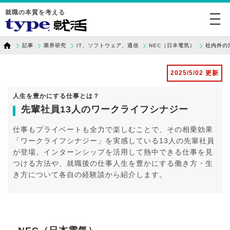
就職の本質を考える
togg
navi
記事
業界研究
IT、ソフトウェア、通信
NEC（日本電気）
社内外の
2025/5/02 更新
人生を豊かにする仕事とは？
先輩社員13人のワークライフシナジー
仕事もプライベートも全力で楽しむことで、その相乗効果
「ワークライフシナジー」を実感している13人の先輩社員
が登場。インターンシップを活用して熱中できる仕事を見
つける方法や、就職後の仕事人生を豊かにする働き方・生
き方について各自の経験談から紹介します。