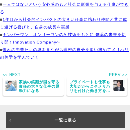
■
一人ではないという安心感のもと社会に影響を与える仕事ができ
る
■
1年目から社会的インパクトの大きい仕事に携わり仲間と共に成
し遂げる喜びと、自身の成長を実感
■
ナンバーワン、オンリーワンのAI技術をもとに 創薬の未来を切
り開くInnovation Companyへ
■
憧れの先輩たちの姿を見ながら理想の自分を追い求めてメリハリ
の美学を学んでいく
<< NEXT
PREV >>
家族の笑顔が国を守る
プライベートも仕事も
責任の大きな仕事の原
大切だからこそメリハ
動力になる
リを付けた働き方を実
現したい
一覧に戻る