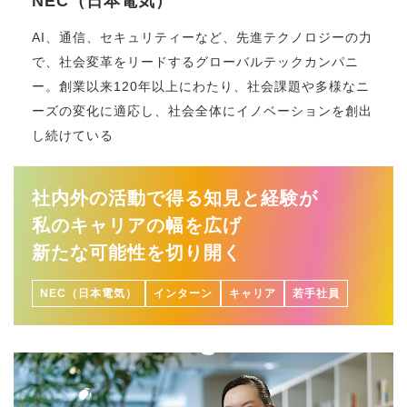
NEC（日本電気）
AI、通信、セキュリティーなど、先進テクノロジーの力
で、社会変革をリードするグローバルテックカンパニ
ー。創業以来120年以上にわたり、社会課題や多様なニ
ーズの変化に適応し、社会全体にイノベーションを創出
し続けている
社内外の活動で得る知見と経験が
私のキャリアの幅を広げ
新たな可能性を切り開く
NEC（日本電気）
インターン
キャリア
若手社員