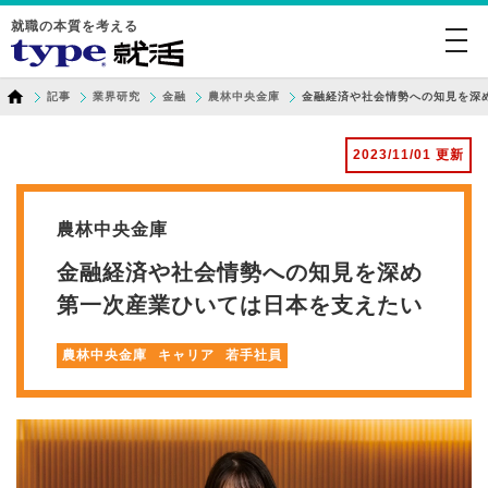
就職の本質を考える
togg
navi
記事
業界研究
金融
農林中央金庫
金融経済や社会情勢への知見を深
2023/11/01 更新
農林中央金庫
金融経済や社会情勢への知見を深め
第一次産業ひいては日本を支えたい
農林中央金庫
キャリア
若手社員