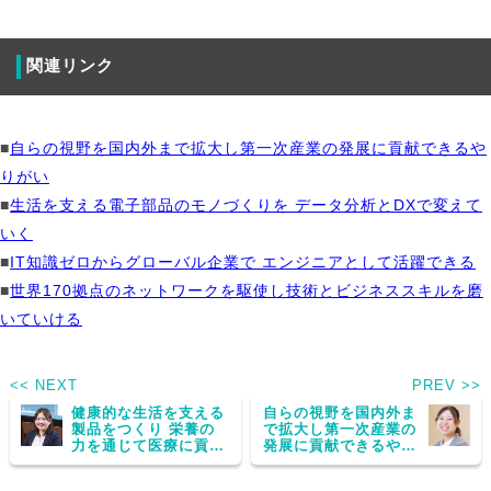
関連リンク
■
自らの視野を国内外まで拡大し第一次産業の発展に貢献できるや
りがい
■
生活を支える電子部品のモノづくりを データ分析とDXで変えて
いく
■
IT知識ゼロからグローバル企業で エンジニアとして活躍できる
■
世界170拠点のネットワークを駆使し技術とビジネススキルを磨
いていける
<< NEXT
PREV >>
健康的な生活を支える
自らの視野を国内外ま
製品をつくり 栄養の
で拡大し第一次産業の
力を通じて医療に貢献
発展に貢献できるやり
したい
がい