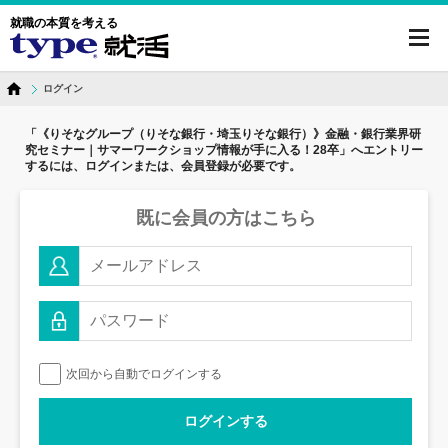
就職の本質を考える
toggl
navig
ログイン
「《りそなグループ（りそな銀行・埼玉りそな銀行）》金融・銀行業界研
究セミナー｜サマーワークショップ情報が手に入る！28卒」へ
エントリー
するには、ログインまたは、会員登録が必要です。
既に会員の方はこちら
次回から自動でログインする