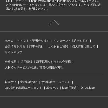
GIFT 」については https://www.anatc-gift.com/use/ よりご確認ください。
※交換時のレートは交換先により異なる場合がございます。交換画面に表
示される金額をご確認ください。
ホーム
イベント・説明会を探す
インターン・本選考を探す
企業情報を見る
記事を読む
よくあるご質問
個人情報に関して
サイトマップ
会社概要
採用情報
新卒採用をお考えの企業様
人材紹介サービスの取扱い職種の範囲の明示
転職type
女の転職type
type転職エージェント
type女性の転職エージェント
20’s type
type IT派遣
Direct type