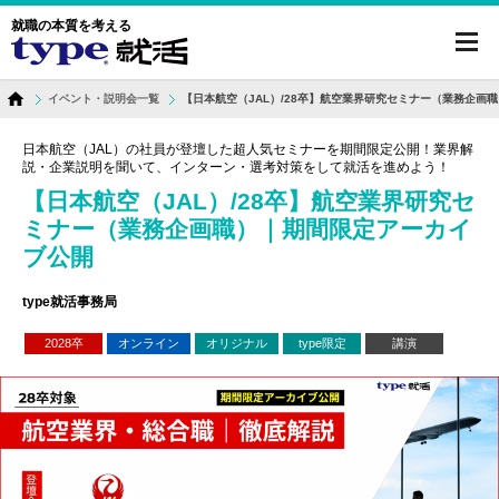
就職の本質を考える
toggl
navig
イベント・説明会一覧
【日本航空（JAL）/28卒】航空業界研究セミナー（業務企画
日本航空（JAL）の社員が登壇した超人気セミナーを期間限定公開！業界解
説・企業説明を聞いて、インターン・選考対策をして就活を進めよう！
【日本航空（JAL）/28卒】航空業界研究セ
ミナー（業務企画職）｜期間限定アーカイ
ブ公開
type就活事務局
2028卒
オンライン
オリジナル
type限定
講演