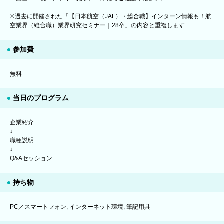
※過去に開催された「【日本航空（JAL）・総合職】インターン情報も！航
空業界（総合職）業界研究セミナー｜28卒」の内容と重複します
参加費
無料
当日のプログラム
企業紹介
↓
職種説明
↓
Q&Aセッション
持ち物
PC／スマートフォン, インターネット環境, 筆記用具