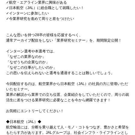
✓航空・エアライン業界に興味がある
✓日本航空（JAL）に総合職として就職したい！
✓インターンに参加したい
✓今業界研究を進めて周りと差をつけたい
こんな思いを持つ28卒の皆様を応援するべく、
通常アーカイブ配信をしない「業界研究セミナー」を、期間限定公開！
インターン選考や本選考では、
「なぜこの業界なのか」
「なぜうちの企業なのか」
「なぜこの仕事がしたいのか」
この思いを伝えられないと選考を通過することは難しいでしょう。
今回配信するのは、航空業界から日本航空（JAL）の社員の方に登壇いただ
いたセミナー。
業界の解説から業界での立ち位置、企業紹介をしていただくので、周りの就
活生に差をつける業界研究に必要なことを今から網羅できます！
お気軽にエントリーしてください！
◆日本航空（JAL）◆
航空輸送には、分断を乗り越えて人・モノ・コトをつなぎ、豊かさと希望を
もたらす力があります。JALグループは、社会インフラ・ライフラインとし